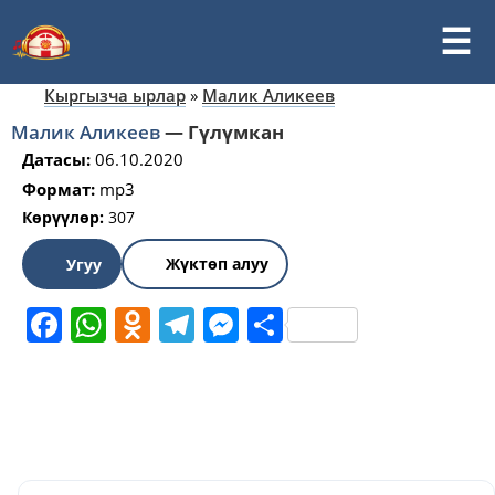
Кыргызча ырлар
»
Малик Аликеев
Малик Аликеев
—
Гүлүмкан
Датасы:
06.10.2020
Формат:
mp3
Көрүүлөр:
307
Жүктөп алуу
Угуу
Facebook
WhatsApp
Odnoklassniki
Telegram
Messenger
Share