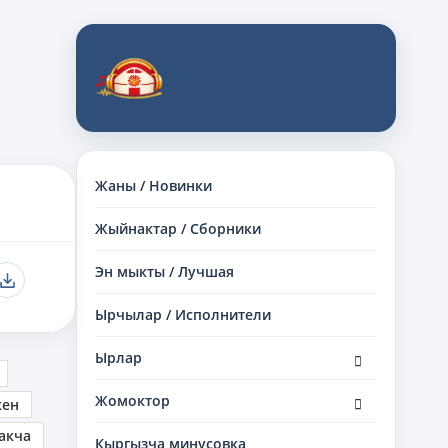
Жаны / Новинки
Жыйнактар / Сборники
Эн мыкты / Лучшая
Ырчылар / Исполнители
раскрыть
Ырлар
дочернее
меню
раскрыть
Жомоктор
кен
дочернее
меню
акча
Кыргызча минусовка