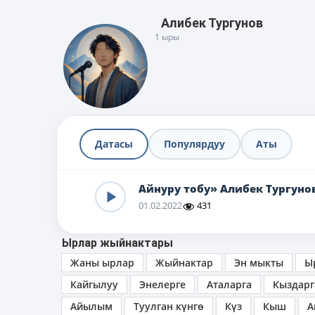
Алибек Тургунов
1 ыры
Датасы
Популярдуу
Аты
Айнуру тобу» Алибек Тургуно
01.02.2022
431
Ырлар жыйнактары
Жаны ырлар
Жыйнактар
Эн мыкты
Ы
Кайгылуу
Энелерге
Аталарга
Кыздарг
Айылым
Туулган күнгө
Күз
Кыш
А