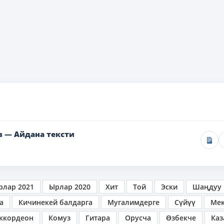
в — Айдана тексти
рлар 2021
Ырлар 2020
Хит
Той
Эски
Шаңдуу
а
Кичинекей балдарга
Мугалимдерге
Сүйүү
Ме
ккордеон
Комуз
Гитара
Орусча
Өзбекче
Каз