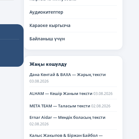
Аудиокитептер
Караоке кыргызча
Байланыш үчүн
Жаңы кошулду
Дана Кентай & BAXA — Жарық тексти
03.08.2026
ALHAM — Кешір Жаным тексти
03.08.2026
META TEAM — Таласым тексти
02.08.2026
Ernar Aidar — Мендік боласың тексти
02.08.2026
Калыс Жакыпов & Біржан Байбол —