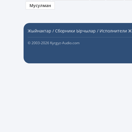
Мусулман
Жыйнактар / Сборники
Ырчылар / Исполнители
Ж
© 2003-2026 Kyrgyz-Audio.com