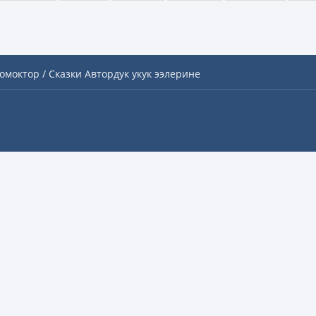
омоктор / Сказки
Автордук укук ээлерине