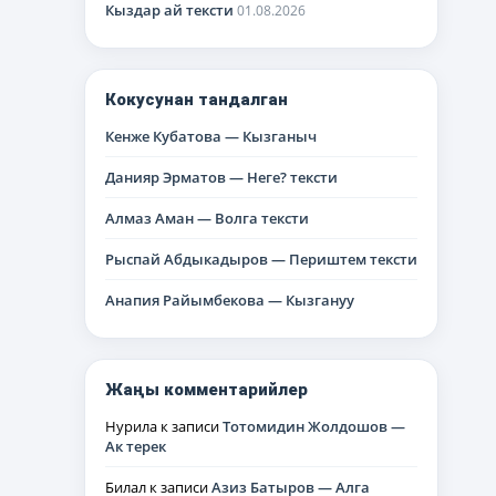
Кыздар ай тексти
01.08.2026
Кокусунан тандалган
Кенже Кубатова — Кызганыч
Данияр Эрматов — Неге? тексти
Алмаз Аман — Волга тексти
Рыспай Абдыкадыров — Периштем тексти
Анапия Райымбекова — Кызгануу
Жаңы комментарийлер
Нурила
к записи
Тотомидин Жолдошов —
Ак терек
Билал
к записи
Азиз Батыров — Алга