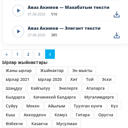
Аваз Акимов — Махабатым тексти
01.08.2020
510
Аваз Акимов — Элегант тексти
27.06.2020
385
«
1
2
3
4
Ырлар жыйнактары
Жаны ырлар
Жыйнактар
Эн мыкты
Ырлар 2021
Ырлар 2020
Хит
Той
Эски
Шаңдуу
Кайгылуу
Энелерге
Аталарга
Кыздарга
Кичинекей балдарга
Мугалимдерге
Сүйүү
Мекен
Айылым
Туулган күнгө
Күз
Кыш
Аккордеон
Комуз
Гитара
Орусча
Өзбекче
Казакча
Мусулман