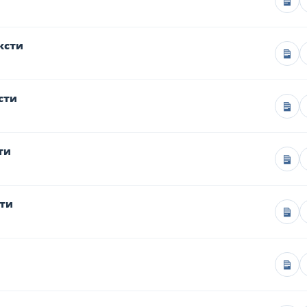
ксти
сти
ти
сти