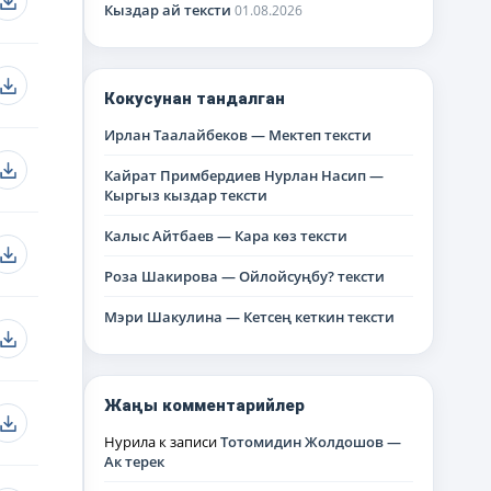
Кыздар ай тексти
01.08.2026
Кокусунан тандалган
Ирлан Таалайбеков — Мектеп тексти
Кайрат Примбердиев Нурлан Насип —
Кыргыз кыздар тексти
Калыс Айтбаев — Кара көз тексти
Роза Шакирова — Ойлойсуңбу? тексти
Мэри Шакулина — Кетсең кеткин тексти
Жаңы комментарийлер
Нурила
к записи
Тотомидин Жолдошов —
Ак терек