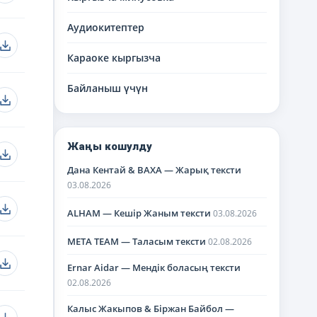
Аудиокитептер
Караоке кыргызча
Байланыш үчүн
Жаңы кошулду
Дана Кентай & BAXA — Жарық тексти
03.08.2026
ALHAM — Кешір Жаным тексти
03.08.2026
META TEAM — Таласым тексти
02.08.2026
Ernar Aidar — Мендік боласың тексти
02.08.2026
Калыс Жакыпов & Біржан Байбол —