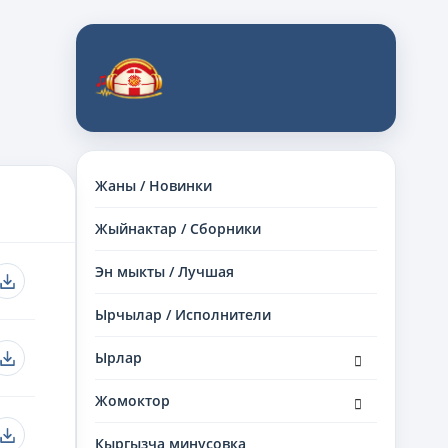
Жаны / Новинки
Жыйнактар / Сборники
Эн мыкты / Лучшая
Ырчылар / Исполнители
раскрыть
Ырлар
дочернее
меню
раскрыть
Жомоктор
дочернее
меню
Кыргызча минусовка