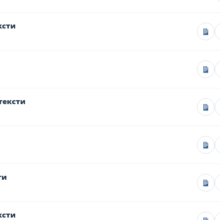
ксти
тексти
ти
ксти