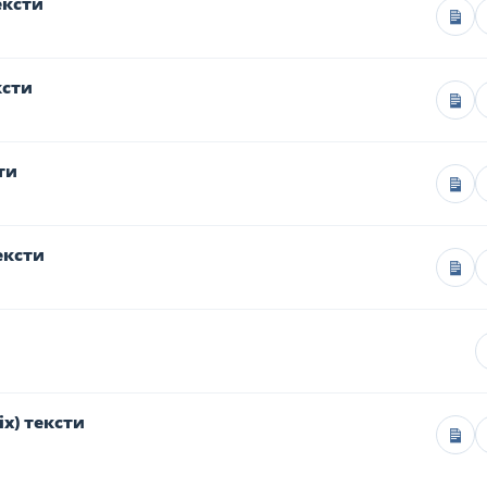
ексти
ксти
ти
ексти
x) тексти