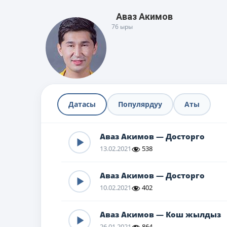
Аваз Акимов
76 ыры
Датасы
Популярдуу
Аты
Аваз Акимов — Досторго
13.02.2021
538
Аваз Акимов — Досторго
10.02.2021
402
Аваз Акимов — Кош жылдыз
26.01.2021
864