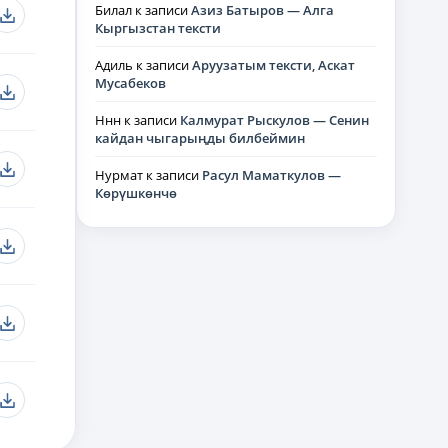
Билал
к записи
Азиз Батыров — Алга
Кыргызстан тексти
Адиль
к записи
Аруузатым тексти, Аскат
Мусабеков
Ннн
к записи
Калмурат Рыскулов — Сенин
кайдан чыгарыңды билбеймин
Нурмат
к записи
Расул Маматкулов —
Көрүшкөнчө