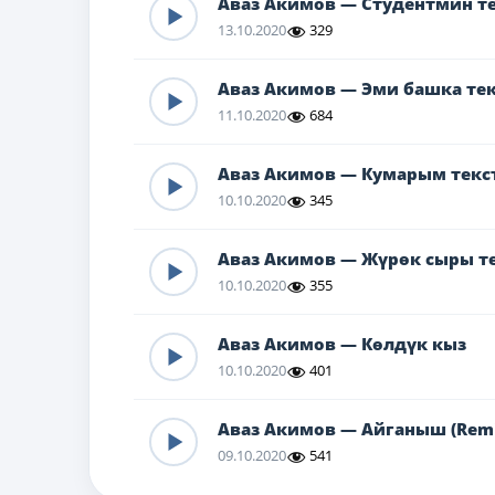
Аваз Акимов — Студентмин т
13.10.2020
329
Аваз Акимов — Эми башка те
11.10.2020
684
Аваз Акимов — Кумарым текс
10.10.2020
345
Аваз Акимов — Жүрөк сыры т
10.10.2020
355
Аваз Акимов — Көлдүк кыз
10.10.2020
401
Аваз Акимов — Айганыш (Remi
09.10.2020
541