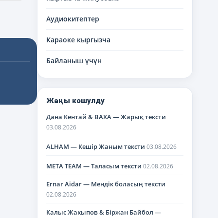
Аудиокитептер
Караоке кыргызча
Байланыш үчүн
Жаңы кошулду
Дана Кентай & BAXA — Жарық тексти
03.08.2026
ALHAM — Кешір Жаным тексти
03.08.2026
META TEAM — Таласым тексти
02.08.2026
Ernar Aidar — Мендік боласың тексти
02.08.2026
Калыс Жакыпов & Біржан Байбол —