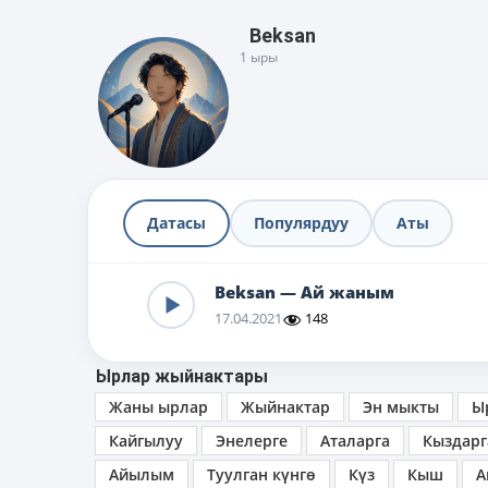
Beksan
1 ыры
Датасы
Популярдуу
Аты
Beksan — Ай жаным
17.04.2021
148
Ырлар жыйнактары
Жаны ырлар
Жыйнактар
Эн мыкты
Ы
Кайгылуу
Энелерге
Аталарга
Кыздарг
Айылым
Туулган күнгө
Күз
Кыш
А