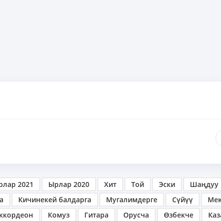
рлар 2021
Ырлар 2020
Хит
Той
Эски
Шаңдуу
а
Кичинекей балдарга
Мугалимдерге
Сүйүү
Ме
ккордеон
Комуз
Гитара
Орусча
Өзбекче
Каз