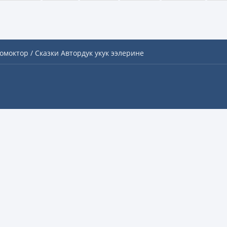
омоктор / Сказки
Автордук укук ээлерине