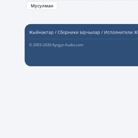
Мусулман
Жыйнактар / Сборники
Ырчылар / Исполнители
Ж
© 2003-2026 Kyrgyz-Audio.com