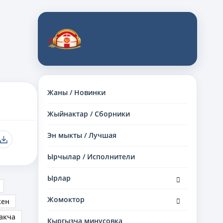
Жаны / Новинки
Жыйнактар / Сборники
Эн мыкты / Лучшая
Ырчылар / Исполнители
раскрыть
Ырлар
дочернее
меню
раскрыть
Жомоктор
кен
дочернее
меню
акча
Кыргызча минусовка