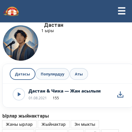
Дастан
1 ыры
Датасы
Популярдуу
Аты
Дастан & Чика — Жан асылым
01.08.2021
155
Ырлар жыйнактары
Жаны ырлар
Жыйнактар
Эн мыкты