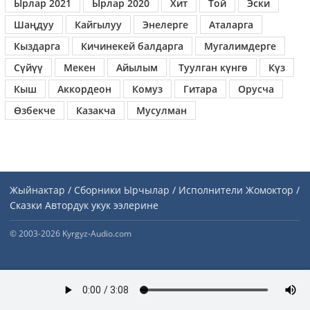
Ырлар 2021
Ырлар 2020
Хит
Той
Эски
Шаңдуу
Кайгылуу
Энелерге
Аталарга
Кыздарга
Кичинекей балдарга
Мугалимдерге
Сүйүү
Мекен
Айылым
Туулган күнгө
Күз
Кыш
Аккордеон
Комуз
Гитара
Орусча
Өзбекче
Казакча
Мусулман
Жыйнактар / Сборники
Ырчылар / Исполнители
Жомоктор /
Сказки
Автордук укук ээлерине
© 2003-2026 Kyrgyz-Audio.com