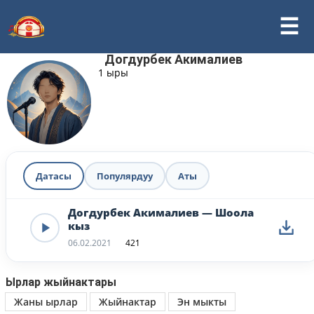
Догдурбек Акималиев
1 ыры
Датасы
Популярдуу
Аты
Догдурбек Акималиев — Шоола
кыз
06.02.2021
421
Ырлар жыйнактары
Жаны ырлар
Жыйнактар
Эн мыкты