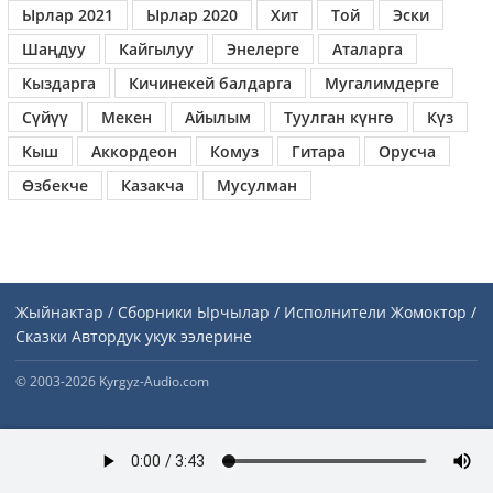
Ырлар 2021
Ырлар 2020
Хит
Той
Эски
Шаңдуу
Кайгылуу
Энелерге
Аталарга
Кыздарга
Кичинекей балдарга
Мугалимдерге
Сүйүү
Мекен
Айылым
Туулган күнгө
Күз
Кыш
Аккордеон
Комуз
Гитара
Орусча
Өзбекче
Казакча
Мусулман
Жыйнактар / Сборники
Ырчылар / Исполнители
Жомоктор /
Сказки
Автордук укук ээлерине
© 2003-2026 Kyrgyz-Audio.com