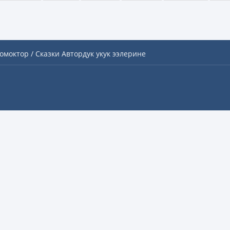
омоктор / Сказки
Автордук укук ээлерине