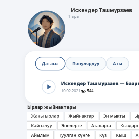
Искендер Ташмурзаев
1 ыры
Датасы
Популярдуу
Аты
Искендер Ташмурзаев — Баар
10.02.2021
544
Ырлар жыйнактары
Жаны ырлар
Жыйнактар
Эн мыкты
Ы
Кайгылуу
Энелерге
Аталарга
Кыздарг
Айылым
Туулган күнгө
Күз
Кыш
А