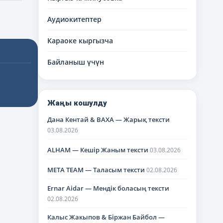
Аудиокитептер
Караоке кыргызча
Байланыш үчүн
Жаңы кошулду
Дана Кентай & BAXA — Жарық тексти
03.08.2026
ALHAM — Кешір Жаным тексти
03.08.2026
META TEAM — Таласым тексти
02.08.2026
Ernar Aidar — Мендік боласың тексти
02.08.2026
Калыс Жакыпов & Біржан Байбол —