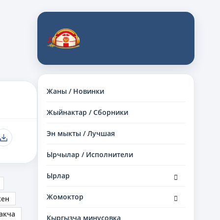
Жаны / Новинки
Жыйнактар / Сборники
Эн мыкты / Лучшая
Ырчылар / Исполнители
раскрыть
Ырлар
дочернее
меню
раскрыть
Жомоктор
кен
дочернее
меню
акча
Кыргызча минусовка