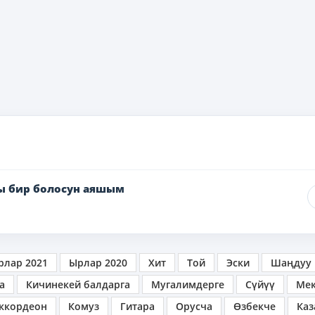
ы бир болосун аяшым
рлар 2021
Ырлар 2020
Хит
Той
Эски
Шаңдуу
а
Кичинекей балдарга
Мугалимдерге
Сүйүү
Ме
ккордеон
Комуз
Гитара
Орусча
Өзбекче
Каз