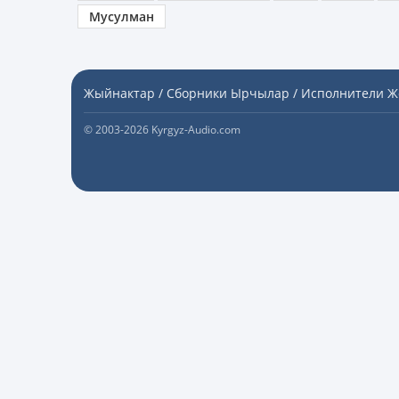
Мусулман
Жыйнактар / Сборники
Ырчылар / Исполнители
Ж
© 2003-2026 Kyrgyz-Audio.com