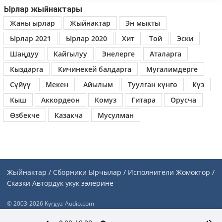
Ырлар жыйнактары
Жаны ырлар
Жыйнактар
Эн мыкты
Ырлар 2021
Ырлар 2020
Хит
Той
Эски
Шаңдуу
Кайгылуу
Энелерге
Аталарга
Кыздарга
Кичинекей балдарга
Мугалимдерге
Сүйүү
Мекен
Айылым
Туулган күнгө
Күз
Кыш
Аккордеон
Комуз
Гитара
Орусча
Өзбекче
Казакча
Мусулман
Жыйнактар / Сборники
Ырчылар / Исполнители
Жомоктор /
Сказки
Автордук укук ээлерине
© 2003-2026 Kyrgyz-Audio.com