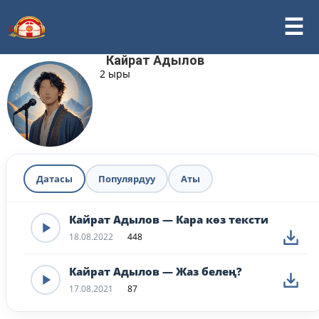
Кайрат Адылов
2 ыры
Датасы
Популярдуу
Аты
Кайрат Адылов — Кара көз тексти
18.08.2022
448
Кайрат Адылов — Жаз белең?
17.08.2021
87