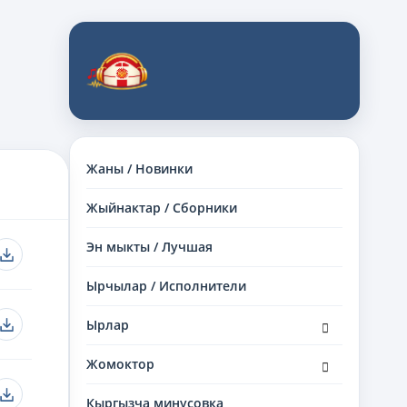
Жаны / Новинки
Жыйнактар / Сборники
Эн мыкты / Лучшая
Ырчылар / Исполнители
раскрыть
Ырлар
дочернее
меню
раскрыть
Жомоктор
дочернее
меню
Кыргызча минусовка