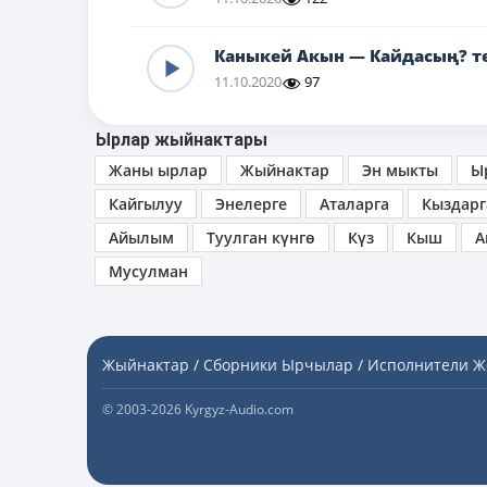
Каныкей Акын — Кайдасың? т
11.10.2020
97
Ырлар жыйнактары
Жаны ырлар
Жыйнактар
Эн мыкты
Ы
Кайгылуу
Энелерге
Аталарга
Кыздарг
Айылым
Туулган күнгө
Күз
Кыш
А
Мусулман
Жыйнактар / Сборники
Ырчылар / Исполнители
Ж
© 2003-2026 Kyrgyz-Audio.com