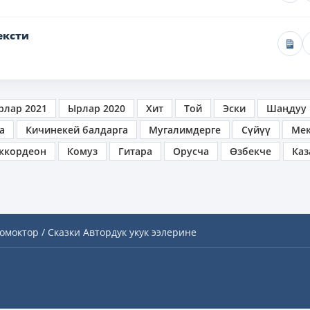
ексти
рлар 2021
Ырлар 2020
Хит
Той
Эски
Шаңдуу
а
Кичинекей балдарга
Мугалимдерге
Сүйүү
Ме
ккордеон
Комуз
Гитара
Орусча
Өзбекче
Каз
омоктор / Сказки
Автордук укук ээлерине