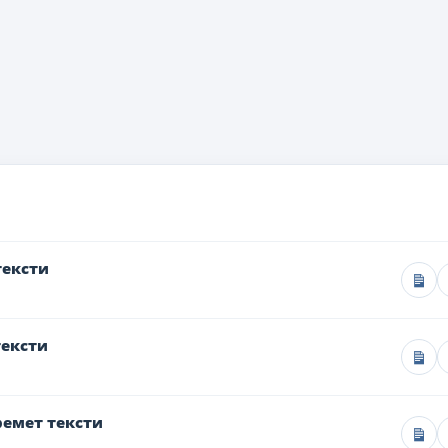
тексти
тексти
емет тексти