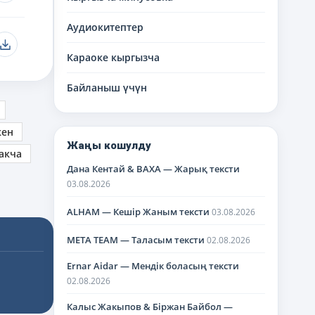
Аудиокитептер
Караоке кыргызча
Байланыш үчүн
кен
Жаңы кошулду
акча
Дана Кентай & BAXA — Жарық тексти
03.08.2026
ALHAM — Кешір Жаным тексти
03.08.2026
META TEAM — Таласым тексти
02.08.2026
Ernar Aidar — Мендік боласың тексти
02.08.2026
Калыс Жакыпов & Біржан Байбол —