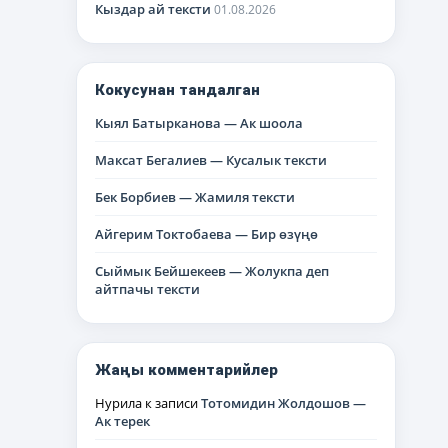
Кыздар ай тексти
01.08.2026
Кокусунан тандалган
Кыял Батырканова — Ак шоола
Максат Бегалиев — Кусалык тексти
Бек Борбиев — Жамиля тексти
Айгерим Токтобаева — Бир өзүңө
Сыймык Бейшекеев — Жолукпа деп
айтпачы тексти
Жаңы комментарийлер
Нурила
к записи
Тотомидин Жолдошов —
Ак терек