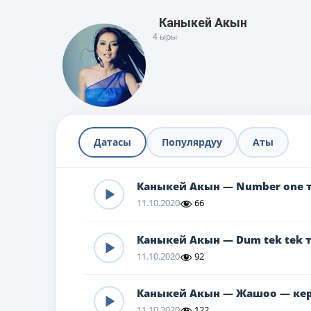
Каныкей Акын
4 ыры
Датасы
Популярдуу
Аты
Каныкей Акын — Number one 
11.10.2020
66
Каныкей Акын — Dum tek tek 
11.10.2020
92
Каныкей Акын — Жашоо — кер
11.10.2020
122