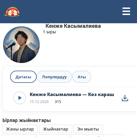
Кенже Касымалиева
1 ыры
Датасы
Популярдуу
Аты
Кенже Касымалиева — Көз караш
15.12.2020
315
Ырлар жыйнактары
Жаны ырлар
Жыйнактар
Эн мыкты