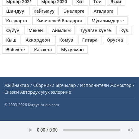
Ырлар 2021
Ырлар 2020
Хит
Той
Эски
Шаңдуу
Кайгылуу
Энелерге
Аталарга
Кыздарга
Кичинекей балдарга
Мугалимдерге
Сүйүү
Мекен
Айылым
Туулган күнгө
Күз
Кыш
Аккордеон
Комуз
Гитара
Орусча
Өзбекче
Казакча
Мусулман
Жыйнактар / Сборники
Ырчылар / Исполнители
Жомоктор /
Сказки
Автордук укук ээлерине
© 2003-2026 Kyrgyz-Audio.com