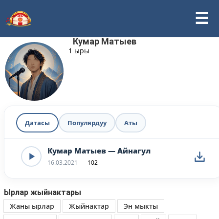
Кумар Матыев
1 ыры
Датасы
Популярдуу
Аты
Кумар Матыев — Айнагул
16.03.2021
102
Ырлар жыйнактары
Жаны ырлар
Жыйнактар
Эн мыкты