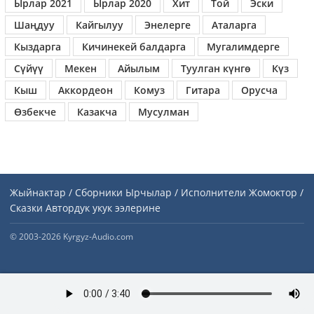
Ырлар 2021
Ырлар 2020
Хит
Той
Эски
Шаңдуу
Кайгылуу
Энелерге
Аталарга
Кыздарга
Кичинекей балдарга
Мугалимдерге
Сүйүү
Мекен
Айылым
Туулган күнгө
Күз
Кыш
Аккордеон
Комуз
Гитара
Орусча
Өзбекче
Казакча
Мусулман
Жыйнактар / Сборники
Ырчылар / Исполнители
Жомоктор /
Сказки
Автордук укук ээлерине
© 2003-2026 Kyrgyz-Audio.com