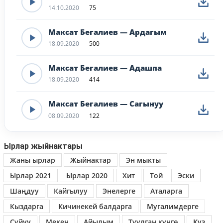
14.10.2020
75
Максат Бегалиев — Ардагым
18.09.2020
500
Максат Бегалиев — Адашпа
18.09.2020
414
Максат Бегалиев — Сагынуу
08.09.2020
122
Ырлар жыйнактары
Жаны ырлар
Жыйнактар
Эн мыкты
Ырлар 2021
Ырлар 2020
Хит
Той
Эски
Шаңдуу
Кайгылуу
Энелерге
Аталарга
Кыздарга
Кичинекей балдарга
Мугалимдерге
Сүйүү
Мекен
Айылым
Туулган күнгө
Күз