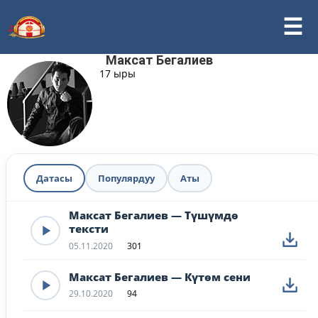
Максат Бегалиев
17 ыры
Датасы
Популярдуу
Аты
Максат Бегалиев — Түшүмдө
тексти
05.11.2020
301
Максат Бегалиев — Күтөм сени
29.10.2020
94