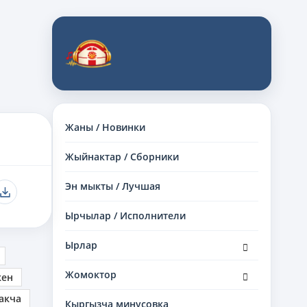
Жаны / Новинки
Жыйнактар / Сборники
Эн мыкты / Лучшая
Ырчылар / Исполнители
раскрыть
Ырлар
дочернее
меню
раскрыть
Жомоктор
кен
дочернее
меню
акча
Кыргызча минусовка