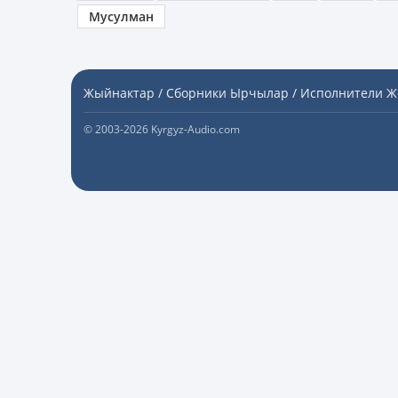
Мусулман
Жыйнактар / Сборники
Ырчылар / Исполнители
Ж
© 2003-2026 Kyrgyz-Audio.com