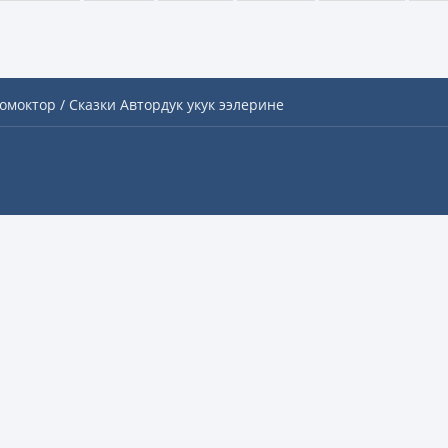
омоктор / Сказки
Автордук укук ээлерине