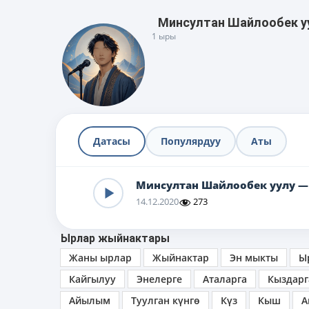
Минсултан Шайлообек у
1 ыры
Датасы
Популярдуу
Аты
Минсултан Шайлообек уулу —
14.12.2020
273
Ырлар жыйнактары
Жаны ырлар
Жыйнактар
Эн мыкты
Ы
Кайгылуу
Энелерге
Аталарга
Кыздарг
Айылым
Туулган күнгө
Күз
Кыш
А