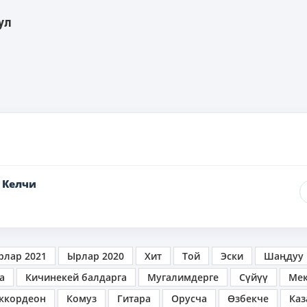
ул
 Келчи
рлар 2021
Ырлар 2020
Хит
Той
Эски
Шаңдуу
а
Кичинекей балдарга
Мугалимдерге
Сүйүү
Ме
ккордеон
Комуз
Гитара
Орусча
Өзбекче
Каз