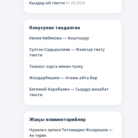
Кыздар ай тексти
01.08.2026
Кокусунан тандалган
Кенже Көбөкова — Коштошуу
Султан Садыралиев — Жамгыр төкту
тексти
Тамсил: карга менен түлкү
Жоодарбешим — Атама айта бар
Бегимай Карабаева — Сырдуу махабат
тексти
Жаңы комментарийлер
Нурила
к записи
Тотомидин Жолдошов —
Ак терек