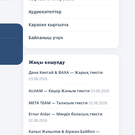
Аудиокитептер
Караоке кыргызча
Байланыш үчүн
Жаңы кошулду
Дана Кентай & BAXA — Жарық тексти
03.08.2026
ALHAM — Кешір Жаным тексти
03.08.2026
META TEAM — Таласым тексти
02.08.2026
Ernar Aidar — Мендік боласың тексти
02.08.2026
Калыс Жакыпов & Біржан Байбол —