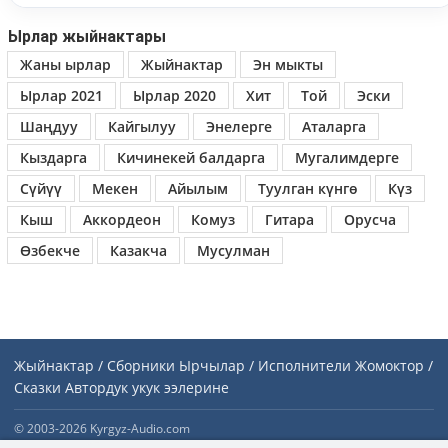
Ырлар жыйнактары
Жаны ырлар
Жыйнактар
Эн мыкты
Ырлар 2021
Ырлар 2020
Хит
Той
Эски
Шаңдуу
Кайгылуу
Энелерге
Аталарга
Кыздарга
Кичинекей балдарга
Мугалимдерге
Сүйүү
Мекен
Айылым
Туулган күнгө
Күз
Кыш
Аккордеон
Комуз
Гитара
Орусча
Өзбекче
Казакча
Мусулман
Жыйнактар / Сборники
Ырчылар / Исполнители
Жомоктор /
Сказки
Автордук укук ээлерине
© 2003-2026 Kyrgyz-Audio.com