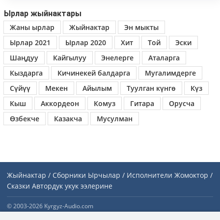
Ырлар жыйнактары
Жаны ырлар
Жыйнактар
Эн мыкты
Ырлар 2021
Ырлар 2020
Хит
Той
Эски
Шаңдуу
Кайгылуу
Энелерге
Аталарга
Кыздарга
Кичинекей балдарга
Мугалимдерге
Сүйүү
Мекен
Айылым
Туулган күнгө
Күз
Кыш
Аккордеон
Комуз
Гитара
Орусча
Өзбекче
Казакча
Мусулман
Жыйнактар / Сборники
Ырчылар / Исполнители
Жомоктор /
Сказки
Автордук укук ээлерине
© 2003-2026 Kyrgyz-Audio.com