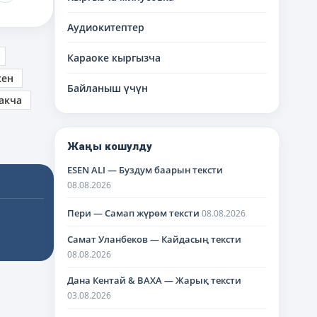
Аудиокитептер
Караоке кыргызча
кен
Байланыш үчүн
акча
Жаңы кошулду
ESEN ALI — Буздум баарын тексти
08.08.2026
Пери — Самап жүрөм тексти
08.08.2026
Самат Уланбеков — Кайдасың тексти
08.08.2026
Дана Кентай & BAXA — Жарық тексти
03.08.2026