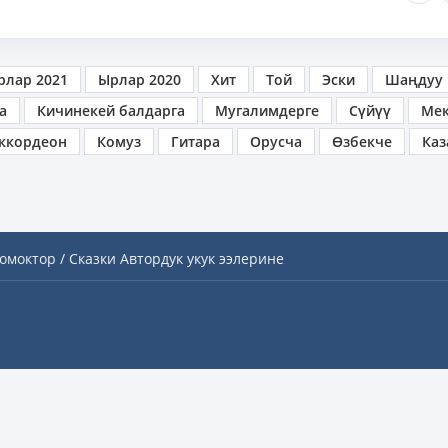
рлар 2021
Ырлар 2020
Хит
Той
Эски
Шаңдуу
а
Кичинекей балдарга
Мугалимдерге
Сүйүү
Ме
ккордеон
Комуз
Гитара
Орусча
Өзбекче
Каз
омоктор / Сказки
Автордук укук ээлерине