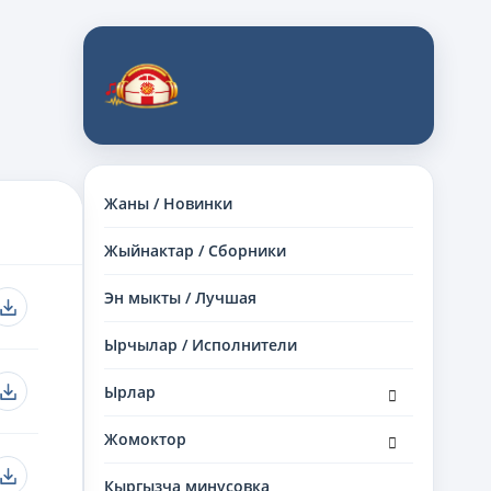
Жаны / Новинки
Жыйнактар / Сборники
Эн мыкты / Лучшая
Ырчылар / Исполнители
раскрыть
Ырлар
дочернее
меню
раскрыть
Жомоктор
дочернее
меню
Кыргызча минусовка