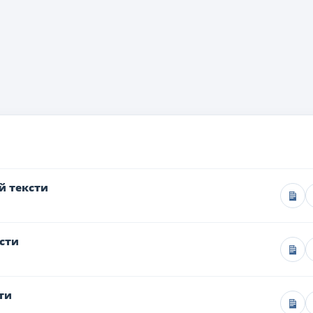
й тексти
сти
ти