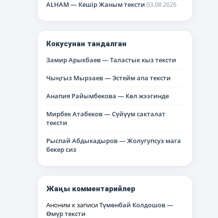
ALHAM — Кешір Жаным тексти
03.08.2026
Кокусунан тандалган
Замир Арыкбаев — Таластык кыз тексти
Чыңгыз Мырзаев — Эстейм апа тексти
Анапия Райымбекова — Көл жээгинде
Мирбек Атабеков — Сүйүүм сакталат
тексти
Рыспай Абдыкадыров — Жолугупсуз мага
бекер сиз
Жаңы комментарийлер
Аноним
к записи
Түмөнбай Колдошов —
Өмүр тексти