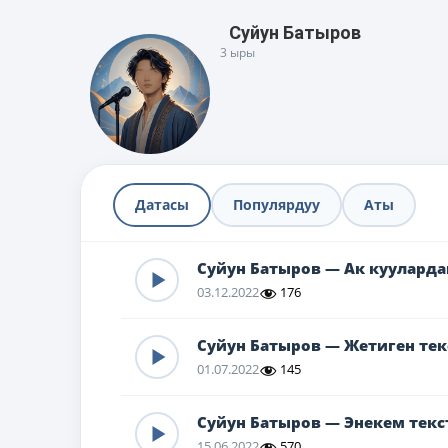
Суйун Батыров
3 ыры
Датасы
Популярдуу
Аты
Суйун Батыров — Ак кууларда
03.12.2022
176
Суйун Батыров — Жетиген тек
01.07.2022
145
Суйун Батыров — Энекем текс
15.06.2022
570