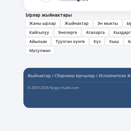
Ырлар жыйнактары
Жаны ырлар
Жыйнактар
Эн мыкты
Ы
Кайгылуу
Энелерге
Аталарга
Кыздарг
Айылым
Туулган күнгө
Күз
Кыш
А
Мусулман
Жыйнактар / Сборники
Ырчылар / Исполнители
Ж
© 2003-2026 Kyrgyz-Audio.com