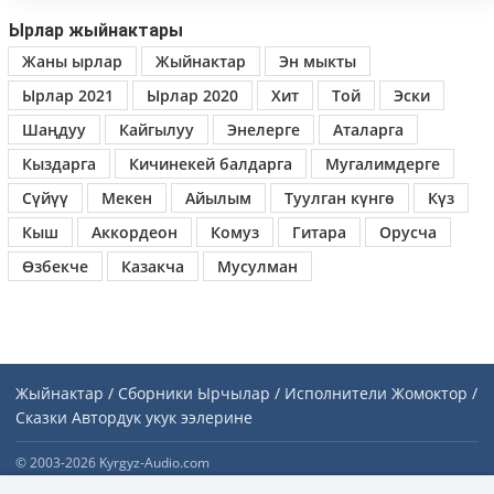
Ырлар жыйнактары
Жаны ырлар
Жыйнактар
Эн мыкты
Ырлар 2021
Ырлар 2020
Хит
Той
Эски
Шаңдуу
Кайгылуу
Энелерге
Аталарга
Кыздарга
Кичинекей балдарга
Мугалимдерге
Сүйүү
Мекен
Айылым
Туулган күнгө
Күз
Кыш
Аккордеон
Комуз
Гитара
Орусча
Өзбекче
Казакча
Мусулман
Жыйнактар / Сборники
Ырчылар / Исполнители
Жомоктор /
Сказки
Автордук укук ээлерине
© 2003-2026 Kyrgyz-Audio.com