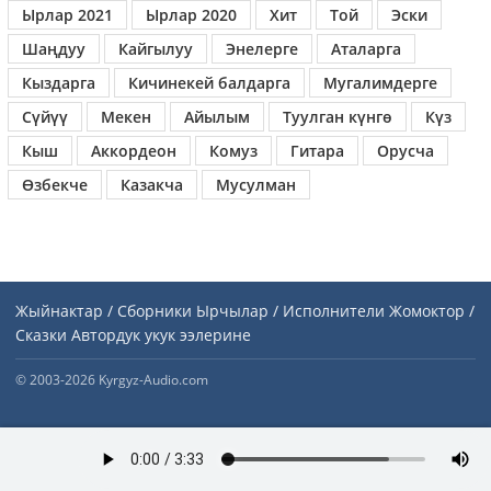
Ырлар 2021
Ырлар 2020
Хит
Той
Эски
Шаңдуу
Кайгылуу
Энелерге
Аталарга
Кыздарга
Кичинекей балдарга
Мугалимдерге
Сүйүү
Мекен
Айылым
Туулган күнгө
Күз
Кыш
Аккордеон
Комуз
Гитара
Орусча
Өзбекче
Казакча
Мусулман
Жыйнактар / Сборники
Ырчылар / Исполнители
Жомоктор /
Сказки
Автордук укук ээлерине
© 2003-2026 Kyrgyz-Audio.com