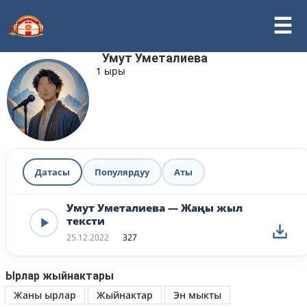
Умут Уметалиева
1 ыры
Датасы
Популярдуу
Аты
Умут Уметалиева — Жаңы жыл
тексти
25.12.2022
327
Ырлар жыйнактары
Жаны ырлар
Жыйнактар
Эн мыкты