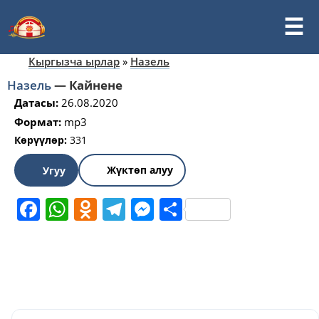
Кыргызча ырлар
»
Назель
Назель
—
Кайнене
Датасы:
26.08.2020
Формат:
mp3
Көрүүлөр:
331
Жүктөп алуу
Угуу
Facebook
WhatsApp
Odnoklassniki
Telegram
Messenger
Share