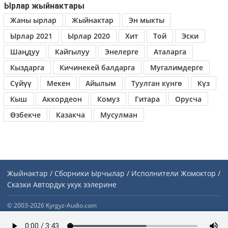
Ырлар жыйнактары
Жаны ырлар
Жыйнактар
Эн мыкты
Ырлар 2021
Ырлар 2020
Хит
Той
Эски
Шаңдуу
Кайгылуу
Энелерге
Аталарга
Кыздарга
Кичинекей балдарга
Мугалимдерге
Сүйүү
Мекен
Айылым
Туулган күнгө
Күз
Кыш
Аккордеон
Комуз
Гитара
Орусча
Өзбекче
Казакча
Мусулман
Жыйнактар / Сборники
Ырчылар / Исполнители
Жомоктор /
Сказки
Автордук укук ээлерине
© 2003-2026 Kyrgyz-Audio.com