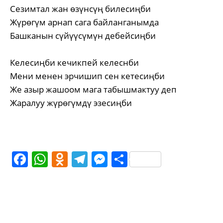
Сезимтал жан өзүнсүң билесиңби
Жүрөгүм арнап сага байланганымда
Башканын сүйүүсүмүн дебейсиңби
Келесиңби кечикпей келеснби
Мени менен эрчишип сен кетесиңби
Же азыр жашоом мага табышмактуу деп
Жаралуу жүрөгүмдү эзесиңби
Facebook
WhatsApp
Odnoklassniki
Telegram
Messenger
Share