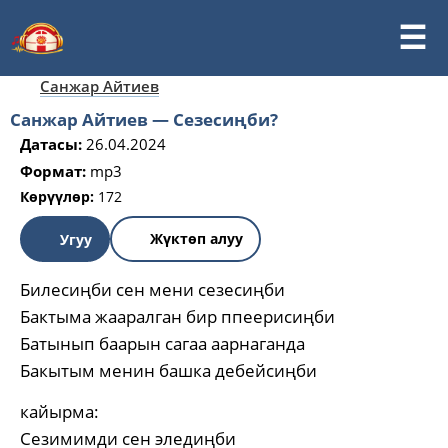
Санжар Айтиев
Санжар Айтиев — Сезесиңби?
Датасы:
26.04.2024
Формат:
mp3
Көрүүлөр:
172
Жүктөп алуу
Угуу
Билесиңби сен мени сезесиңби
Бактыма жааралган бир ппеерисиңби
Батынып баарын сагаа аарнаганда
Бакытым менин башка дебейсиңби
кайырма:
Сезимимди сен эледиңби