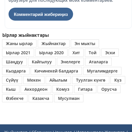
браузере для последующих моих комментариев.
Ырлар жыйнактары
Жаны ырлар
Жыйнактар
Эн мыкты
Ырлар 2021
Ырлар 2020
Хит
Той
Эски
Шаңдуу
Кайгылуу
Энелерге
Аталарга
Кыздарга
Кичинекей балдарга
Мугалимдерге
Сүйүү
Мекен
Айылым
Туулган күнгө
Күз
Кыш
Аккордеон
Комуз
Гитара
Орусча
Өзбекче
Казакча
Мусулман