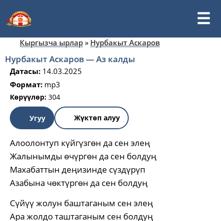
Кыргызча ырлар
»
Нурбакыт Аскаров
Нурбакыт Аскаров — Аз калды
Датасы:
14.03.2025
Формат:
mp3
Көрүүлөр:
304
Жүктөп алуу
Угуу
Алоолонтуп күйгүзгөн да сен элең
Жалынымды өчүргөн да сен болдуң
Махабаттын деңизинде сүздүрүп
Азабына чөктүргөн да сен болдуң
Сүйүү жолун баштаганым сен элең
Ара жолдо таштаганым сен болдуң