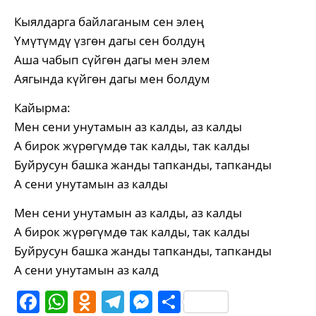
Кыялдарга байлаганым сен элең
Үмүтүмдү үзгөн дагы сен болдуң
Аша чабып сүйгөн дагы мен элем
Аягында күйгөн дагы мен болдум
Кайырма:
Мен сени унутамын аз калды, аз калды
А бирок жүрөгүмдө так калды, так калды
Буйрусун башка жанды тапканды, тапканды
А сени унутамын аз калды
Мен сени унутамын аз калды, аз калды
А бирок жүрөгүмдө так калды, так калды
Буйрусун башка жанды тапканды, тапканды
А сени унутамын аз калд
Facebook
WhatsApp
Odnoklassniki
Telegram
Messenger
Share