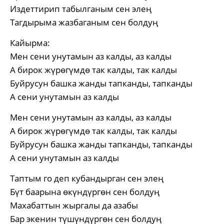
Издеттирип табылганым сен элең
Тагдырыма жазбаганым сен болдуң
Кайырма:
Мен сени унутамын аз калды, аз калды
А бирок жүрөгүмдө так калды, так калды
Буйрусун башка жанды тапканды, тапканды
А сени унутамын аз калды
Мен сени унутамын аз калды, аз калды
А бирок жүрөгүмдө так калды, так калды
Буйрусун башка жанды тапканды, тапканды
А сени унутамын аз калды
Таптым го деп кубандырган сен элең
Бүт баарына өкүндүргөн сен болдуң
Махабаттын жыргалы да азабы
Бар экенин түшүндүргөн сен болдуң