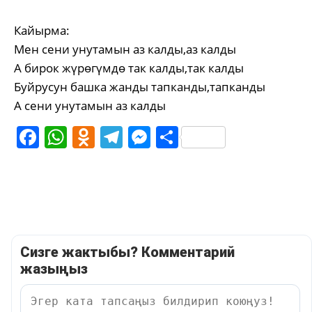
Кайырма:
Мен сени унутамын аз калды,аз калды
А бирок жүрөгүмдө так калды,так калды
Буйрусун башка жанды тапканды,тапканды
А сени унутамын аз калды
Facebook
WhatsApp
Odnoklassniki
Telegram
Messenger
Share
Сизге жактыбы? Комментарий
жазыңыз