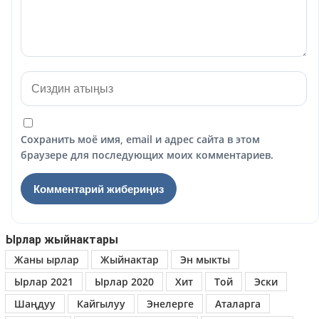
Сохранить моё имя, email и адрес сайта в этом
браузере для последующих моих комментариев.
Ырлар жыйнактары
Жаны ырлар
Жыйнактар
Эн мыкты
Ырлар 2021
Ырлар 2020
Хит
Той
Эски
Шаңдуу
Кайгылуу
Энелерге
Аталарга