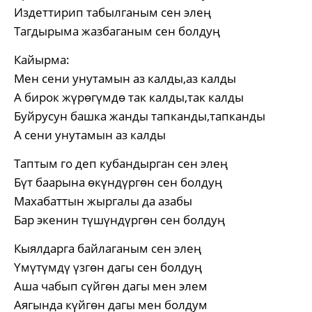
Издеттирип табылганым сен элең
Тагдырыма жазбаганым сен болдуң
Кайырма:
Мен сени унутамын аз калды,аз калды
А бирок жүрөгүмдө так калды,так калды
Буйрусун башка жанды тапканды,тапканды
А сени унутамын аз калды
Таптым го деп кубандырган сен элең
Бүт баарына өкүндүргөн сен болдуң
Махабаттын жыргалы да азабы
Бар экенин түшүндүргөн сен болдуң
Кыялдарга байлаганым сен элең
Үмүтүмдү үзгөн дагы сен болдуң
Аша чабып сүйгөн дагы мен элем
Аягында күйгөн дагы мен болдум