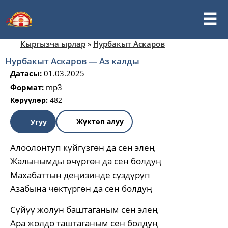
Кыргызча ырлар
»
Нурбакыт Аскаров
Нурбакыт Аскаров — Аз калды
Датасы:
01.03.2025
Формат:
mp3
Көрүүлөр:
482
Жүктөп алуу
Угуу
Алоолонтуп күйгүзгөн да сен элең
Жалынымды өчүргөн да сен болдуң
Махабаттын деңизинде сүздүрүп
Азабына чөктүргөн да сен болдуң
Сүйүү жолун баштаганым сен элең
Ара жолдо таштаганым сен болдуң