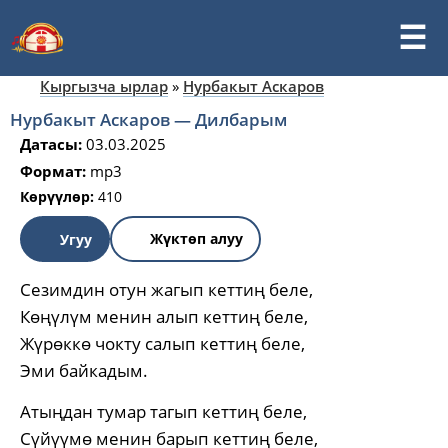
Кыргызча ырлар
»
Нурбакыт Аскаров
Нурбакыт Аскаров — Дилбарым
Датасы:
03.03.2025
Формат:
mp3
Көрүүлөр:
410
Жүктөп алуу
Угуу
Сезимдин отун жагып кеттиң беле,
Көңүлүм менин алып кеттиң беле,
Жүрөккө чокту салып кеттиң беле,
Эми байкадым.
Атыңдан тумар тагып кеттиң беле,
Сүйүүмө менин барып кеттиң беле,