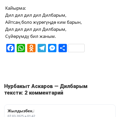
Кайырма:
Дил дил дил дил Дилбарым,
Айтсаң боло жүрөгүңдө ким барын,
Дил дил дил дил Дилбарым,
Сүйөрүмдү бил жаным.
Facebook
WhatsApp
Odnoklassniki
Telegram
Messenger
Share
Нурбакыт Аскаров — Дилбарым
тексти: 2 комментарий
Жылдызбек.
:
07.03.2025 в 01:42