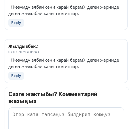
《Көзүмдү албай сени карай берем》деген жеринде
деген жазылбай калып кетиптир.
Reply
Жылдызбек.
:
07.03.2025 в 01:43
《Көзүмдү албай сени карай берем》деген жеринде
деген жазылбай калып кетиптир.
Reply
Сизге жактыбы? Комментарий
жазыңыз