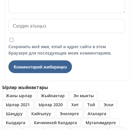
Сохранить моё имя, email и адрес сайта в этом
браузере для последующих моих комментариев.
Ырлар жыйнактары
Жаны ырлар
Жыйнактар
Эн мыкты
Ырлар 2021
Ырлар 2020
Хит
Той
Эски
Шаңдуу
Кайгылуу
Энелерге
Аталарга
Кыздарга
Кичинекей балдарга
Мугалимдерге