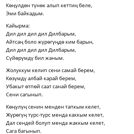
Көңүлдөн түнөк алып кеттиң беле,
Эми байкадым.
Кайырма:
Дил дил дил дил Дилбарым,
Айтсаң боло жүрөгүңдө ким барын,
Дил дил дил дил Дилбарым,
Сүйөрүмдү бил жаным.
Жолуккум келип сени самай берем,
Көзүмдү албай карай берем,
Убакыт өтпөй саат санай берем,
Сени сагынып.
Көңүлүң сенин менден тапкым келет,
Жүрөгүң түрс-түрс менда каккым келет,
Дал сендей болуп менда жаккым келет,
Сага багынып.