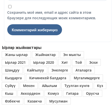
Сохранить моё имя, email и адрес сайта в этом
браузере для последующих моих комментариев.
Ырлар жыйнактары
Жаны ырлар
Жыйнактар
Эн мыкты
Ырлар 2021
Ырлар 2020
Хит
Той
Эски
Шаңдуу
Кайгылуу
Энелерге
Аталарга
Кыздарга
Кичинекей балдарга
Мугалимдерге
Сүйүү
Мекен
Айылым
Туулган күнгө
Күз
Кыш
Аккордеон
Комуз
Гитара
Орусча
Өзбекче
Казакча
Мусулман