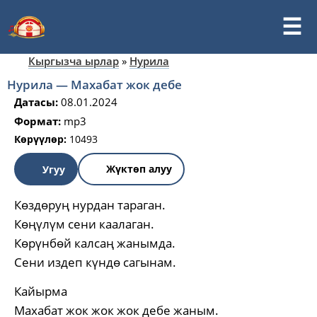
Кыргызча ырлар
»
Нурила
Нурила — Махабат жок дебе
Датасы:
08.01.2024
Формат:
mp3
Көрүүлөр:
10493
Жүктөп алуу
Угуу
Көздөруң нурдан тараган.
Көңүлүм сени каалаган.
Көрүнбөй калсаң жанымда.
Сени издеп күндө сагынам.
Кайырма
Махабат жок жок жок дебе жаным.