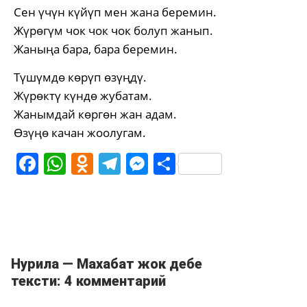
Сен үчүн күйүп мен жана беремин.
Жүрөгүм чок чок чок болуп жанып.
Жаныңа бара, бара беремин.
Түшүмдө көрүп өзүңдү.
Жүрөктү күндө жубатам.
Жанымдай көргөн жан адам.
Өзүңө качан жоолугам.
Facebook
WhatsApp
Odnoklassniki
Telegram
Messenger
Share
Нурила — Махабат жок дебе
тексти: 4 комментарий