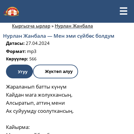
Кыргызча ырлар
»
Нурлан Жанбала
Нурлан Жанбала — Мен эми сүйбөс болдум
Датасы:
27.04.2024
Формат:
mp3
Көрүүлөр:
566
Жүктөп алуу
Угуу
Жараланып батты күнүм
Кайдан мага жолуккансың.
Алсыратып, аттиң мени
Ак суйуумду соолуткансың.
Кайырма: