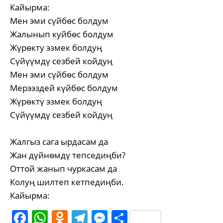
Кайырма:
Мен эми сүйбөс болдум
Жалынып куйбөс болдум
Жүрөкту эзмек болдуң
Сүйүүмдү сезбей койдуң
Мен эми сүйбөс болдум
Мерээздей күйбөс болдум
Жүрөктү эзмек болдуң
Сүйүүмдү сезбей койдуң
Жалгыз сага ырдасам да
Жан дүйнөмдү тепседиңби?
Оттой жанып чуркасам да
Колуң шилтеп кетпедиңби.
Кайырма:
Facebook
WhatsApp
Odnoklassniki
Telegram
Messenger
Share