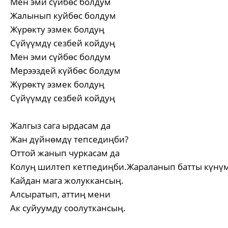
Мен эми сүйбөс болдум
Жалынып куйбөс болдум
Жүрөкту эзмек болдуң
Сүйүүмдү сезбей койдуң
Мен эми сүйбөс болдум
Мерээздей күйбөс болдум
Жүрөктү эзмек болдуң
Сүйүүмдү сезбей койдуң
Жалгыз сага ырдасам да
Жан дүйнөмдү тепседиңби?
Оттой жанып чуркасам да
Колуң шилтеп кетпедиңби.Жараланып батты күнү
Кайдан мага жолуккансың.
Алсыратып, аттиң мени
Ак суйуумду соолуткансың.