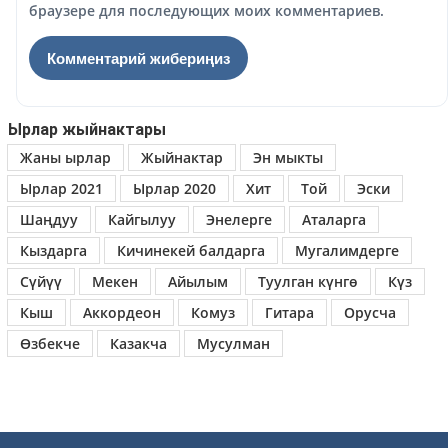
браузере для последующих моих комментариев.
Ырлар жыйнактары
Жаны ырлар
Жыйнактар
Эн мыкты
Ырлар 2021
Ырлар 2020
Хит
Той
Эски
Шаңдуу
Кайгылуу
Энелерге
Аталарга
Кыздарга
Кичинекей балдарга
Мугалимдерге
Сүйүү
Мекен
Айылым
Туулган күнгө
Күз
Кыш
Аккордеон
Комуз
Гитара
Орусча
Өзбекче
Казакча
Мусулман