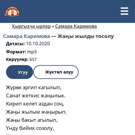
Кыргызча ырлар
»
Самара Каримова
Самара Каримова
—
Жаңы жылды тосолу
Датасы:
10.10.2020
Формат:
mp3
Көрүүлөр:
657
Жүктөп алуу
Угуу
Жүрөк эргип кагылып,
Санат жеткис жаңылык.
Кирип келет аздан соң,
Жаңы жылым жаңырып.
Жаңы бакыт агылып,
Үндү бийик созолу,