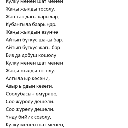
Күлкү менен шат менен
Жаңы жылды тосолу.
Жаштар дагы карылар,
Кубангыла баарыңар.
Жаңы жылдын өзүнчө
Айтып бүткүс шаңы бар,
Айтып бүткүс жагы бар
Биз да добуш кошолу
Күлкү менен шат менен
Жаңы жылды тосолу.
Алгыла ыр кесени,
Азыр ырдын кезеги.
Соолубасын өмүрлөр,
Соо жүрөлү дешели.
Соо жүрөлү дешели.
Үндү бийик созолу,
Күлкү менен шат менен,