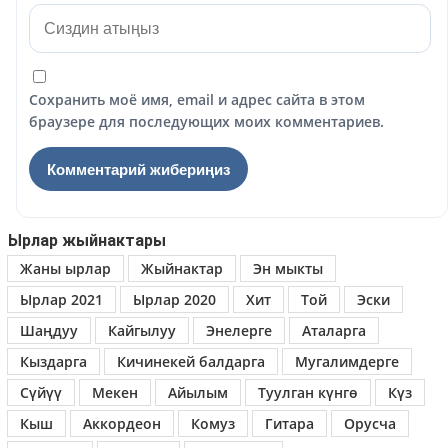
Сохранить моё имя, email и адрес сайта в этом
браузере для последующих моих комментариев.
Ырлар жыйнактары
Жаны ырлар
Жыйнактар
Эн мыкты
Ырлар 2021
Ырлар 2020
Хит
Той
Эски
Шаңдуу
Кайгылуу
Энелерге
Аталарга
Кыздарга
Кичинекей балдарга
Мугалимдерге
Сүйүү
Мекен
Айылым
Туулган күнгө
Күз
Кыш
Аккордеон
Комуз
Гитара
Орусча