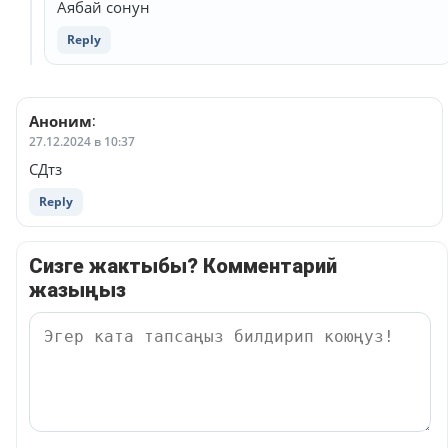
Аябай сонун
Reply
Аноним
:
27.12.2024 в 10:37
СДтз
Reply
Сизге жактыбы? Комментарий
жазыңыз