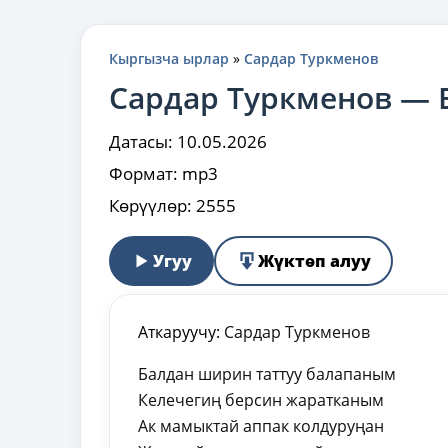
Кыргызча ырлар
»
Сардар Туркменов
Сардар Туркменов — 
Датасы:
10.05.2026
Формат:
mp3
Көрүүлөр:
2555
Угуу
Жүктөп алуу
Аткаруучу:
Сардар Туркменов
Балдан ширин таттуу балапаным
Келечегиң берсин жаратканым
Ак мамыктай аппак колдуруңан