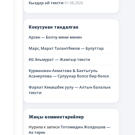
Кыздар ай тексти
01.08.2026
Кокусунан тандалган
Арсен — Болчу мени менен
Марс, Марат Талантбеков — Булуттар
KG Эльмурат — Жамгыр тексти
Курманжан Акматова & Бактыгуль
Асанкулова — Сулуулар болсо бир болсо
Фархат Кеңешбек уулу — Алтын балалык
тексти
Жаңы комментарийлер
Нурила
к записи
Тотомидин Жолдошов —
Ак терек