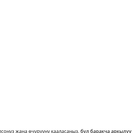
олсоңуз жана өчүрүүнү кааласаңыз,
бул баракча аркылуу