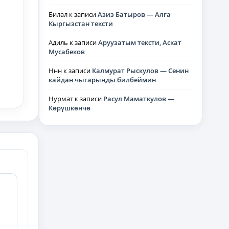
Билал
к записи
Азиз Батыров — Алга
Кыргызстан тексти
Адиль
к записи
Аруузатым тексти, Аскат
Мусабеков
Ннн
к записи
Калмурат Рыскулов — Сенин
кайдан чыгарыңды билбеймин
Нурмат
к записи
Расул Маматкулов —
Көрүшкөнчө