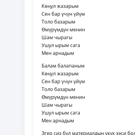
Көңүл жазарым
Сен бар үчүн үйүм
Толо базарым
Өмүрүмдүн менин
Шам чырагы
Ушул ырым сага
Мен арнадым
Балам балапаным
Көңүл жазарым
Сен бар үчүн үйүм
Толо базарым
Өмүрүмдүн менин
Шам чырагы
Ушул ырым сага
Мен арнадым
Эгер сиз бул материалдын укук ээси б