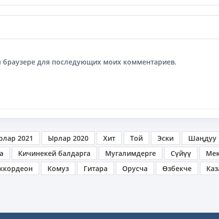
том браузере для последующих моих комментариев.
рлар 2021
Ырлар 2020
Хит
Той
Эски
Шаңдуу
а
Кичинекей балдарга
Мугалимдерге
Сүйүү
Ме
ккордеон
Комуз
Гитара
Орусча
Өзбекче
Каз