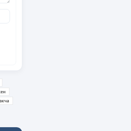
кен
акча