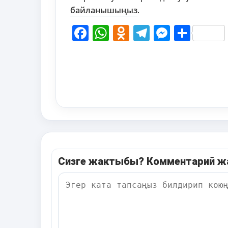
байланышыңыз
.
Facebook
WhatsApp
Odnoklassni
Telegram
Messen
Shar
Сизге жактыбы? Комментарий 