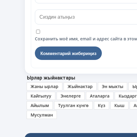
Сохранить моё имя, email и адрес сайта в э
Ырлар жыйнактары
Жаны ырлар
Жыйнактар
Эн мыкты
Ы
Кайгылуу
Энелерге
Аталарга
Кыздарг
Айылым
Туулган күнгө
Күз
Кыш
А
Мусулман