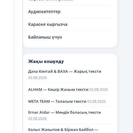
Аудиокитептер
Караоке кыргызча
Байланыш үчүн
Жаңы кошулду
Дана Кентай & BAXA — Жарық тексти
03.08.2026
ALHAM — Кешір Жаным тексти
03.08.2026
META TEAM — Таласым тексти
02.08.2026
Ernar Aidar — Мендік боласың тексти
02.08.2026
Калыс Жакыпов & Біржан Байбол —