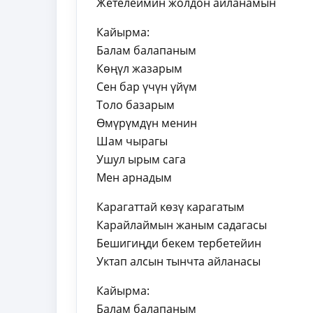
Жетелеймин жолдон айланамын
Кайырма:
Балам балапаным
Көңүл жазарым
Сен бар үчүн үйүм
Толо базарым
Өмүрүмдүн менин
Шам чырагы
Ушул ырым сага
Мен арнадым
Карагаттай көзү карагатым
Карайлаймын жаным садагасы
Бешигиңди бекем тербетейин
Уктап алсын тынчта айланасы
Кайырма:
Балам балапаным