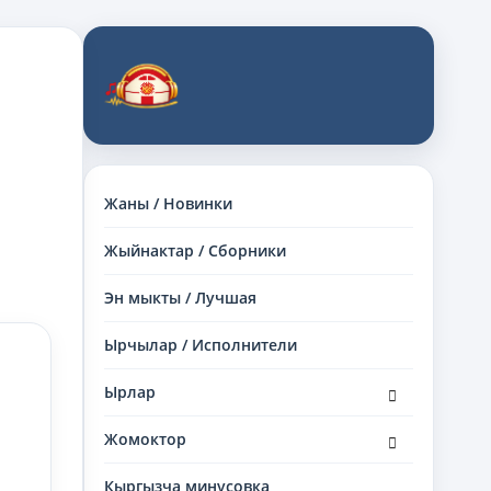
Жаны / Новинки
Жыйнактар / Сборники
Эн мыкты / Лучшая
Ырчылар / Исполнители
раскрыть
Ырлар
дочернее
меню
раскрыть
Жомоктор
дочернее
меню
Кыргызча минусовка