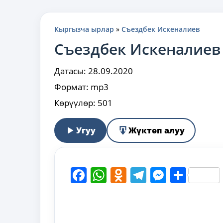
Кыргызча ырлар
»
Съездбек Искеналиев
Съездбек Искеналие
Датасы:
28.09.2020
Формат:
mp3
Көрүүлөр:
501
Угуу
Жүктөп алуу
Facebook
WhatsApp
Odnoklassni
Telegram
Messen
Shar