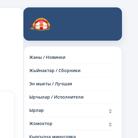
Жаны / Новинки
Жыйнактар / Сборники
Эн мыкты / Лучшая
Ырчылар / Исполнители
раскрыть
Ырлар
дочернее
меню
раскрыть
Жомоктор
дочернее
меню
Кыргызча минусовка