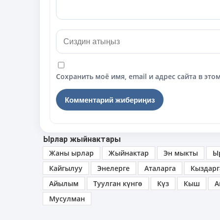
Сохранить моё имя, email и адрес сайта в э
Ырлар жыйнактары
Жаны ырлар
Жыйнактар
Эн мыкты
Ы
Кайгылуу
Энелерге
Аталарга
Кыздарг
Айылым
Туулган күнгө
Күз
Кыш
А
Мусулман