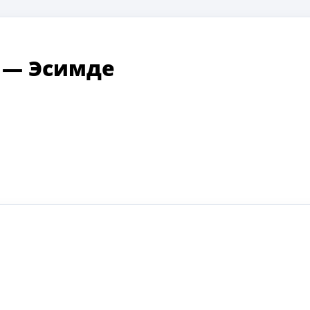
в
—
Эсимде
ki
ger
e