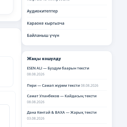
Аудиокитептер
Караоке кыргызча
Байланыш үчүн
Жаңы кошулду
ESEN ALI — Буздум баарын тексти
08.08.2026
Пери — Самап жүрөм тексти
08.08.2026
Самат Уланбеков — Кайдасың тексти
08.08.2026
Дана Кентай & BAXA — Жарық тексти
03.08.2026