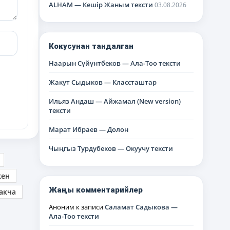
ALHAM — Кешір Жаным тексти
03.08.2026
Кокусунан тандалган
Наарын Сүйүнтбеков — Ала-Тоо тексти
Жакут Сыдыков — Классташтар
Ильяз Андаш — Айжамал (New version)
тексти
Марат Ибраев — Долон
Чыңгыз Турдубеков — Окуучу тексти
кен
Жаңы комментарийлер
акча
Аноним
к записи
Саламат Садыкова —
Ала-Тоо тексти