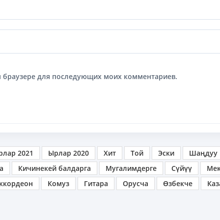
том браузере для последующих моих комментариев.
рлар 2021
Ырлар 2020
Хит
Той
Эски
Шаңдуу
а
Кичинекей балдарга
Мугалимдерге
Сүйүү
Ме
ккордеон
Комуз
Гитара
Орусча
Өзбекче
Каз