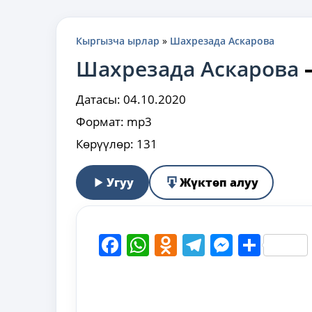
Кыргызча ырлар
»
Шахрезада Аскарова
Шахрезада Аскарова
Датасы:
04.10.2020
Формат:
mp3
Көрүүлөр:
131
Угуу
Жүктөп алуу
Facebook
WhatsApp
Odnoklassni
Telegram
Messen
Shar