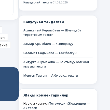
Кыздар ай тексти
01.08.2026
Кокусунан тандалган
Асанкалый Керимбаев — Шуулдаба
теректерим тексти
кен
Замир Арыкбаев — Кыялдануу
акча
Саламат Садыкова — Сак болгун!
Айтурган Эрмекова — Бактылуу бол жан
кызым тексти
Мерген Турган — А бирок… тексти
Жаңы комментарийлер
Нурила
к записи
Тотомидин Жолдошов —
Ак терек