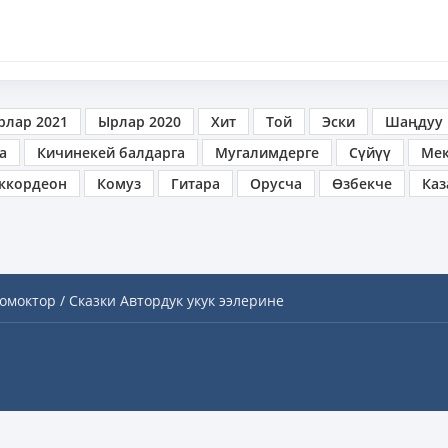
рлар 2021
Ырлар 2020
Хит
Той
Эски
Шаңдуу
а
Кичинекей балдарга
Мугалимдерге
Сүйүү
Ме
ккордеон
Комуз
Гитара
Орусча
Өзбекче
Каз
омоктор / Сказки
Автордук укук ээлерине