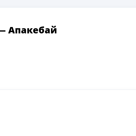
—
Апакебай
ki
ger
e