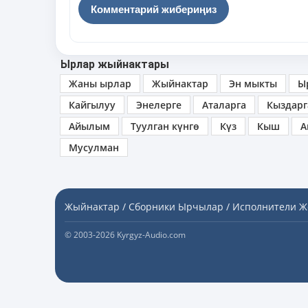
Ырлар жыйнактары
Жаны ырлар
Жыйнактар
Эн мыкты
Ы
Кайгылуу
Энелерге
Аталарга
Кыздарг
Айылым
Туулган күнгө
Күз
Кыш
А
Мусулман
Жыйнактар / Сборники
Ырчылар / Исполнители
Ж
© 2003-2026 Kyrgyz-Audio.com