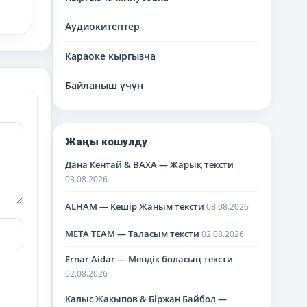
Аудиокитептер
Караоке кыргызча
Байланыш үчүн
Жаңы кошулду
Дана Кентай & BAXA — Жарық тексти
03.08.2026
ALHAM — Кешір Жаным тексти
03.08.2026
META TEAM — Таласым тексти
02.08.2026
Ernar Aidar — Мендік боласың тексти
02.08.2026
Калыс Жакыпов & Біржан Байбол —