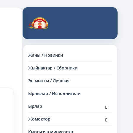
Жаны / Новинки
Жыйнактар / Сборники
Эн мыкты / Лучшая
Ырчылар / Исполнители
раскрыть
Ырлар
дочернее
меню
раскрыть
Жомоктор
дочернее
меню
Кыргызча минусовка