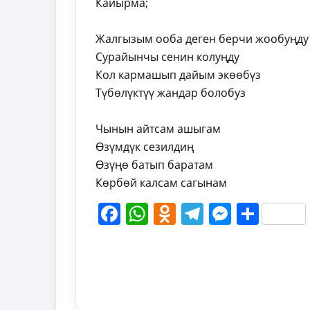
Кайырма;
Жалгызым ооба деген берчи жообуңду
Сурайынчы сенин колуңду
Кол кармашып дайым экөөбүз
Түбөлүктүү жандар болобуз
Чынын айтсам ашыгам
Өзүмдүк сезилдиң
Өзүңө батып баратам
Көрбөй калсам сагынам
Facebook
WhatsApp
Odnoklassni
Telegram
Messen
Shar