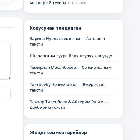
Кыздар ай тексти
01.08.2026
Кокусунан тандалган
Зарина Нурланбек кызы — Азгырып
тексти
Шыралганы туура бөлүштүрүү жөнүндө
Темирлан Масалбеков — Сенсиз жаным
тексти
Токтобүбү Черикчиева — Өмүр жазы
тексти
Эльзар Тиленбаев & Айгерим Эшим —
Делбирим тексти
Жаңы комментарийлер