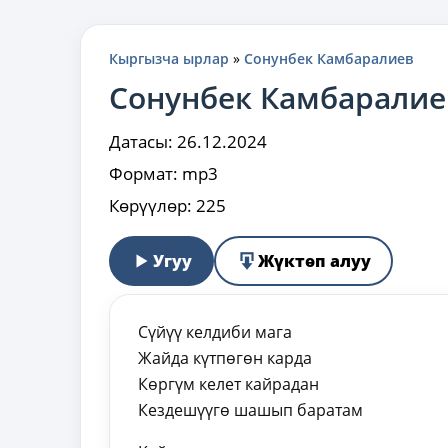
Кыргызча ырлар
»
Сонунбек Камбаралиев
Сонунбек Камбарали
Датасы:
26.12.2024
Формат:
mp3
Көрүүлөр:
225
Угуу
Жүктөп алуу
Сүйүү келдиби мага
Жайда күтпөгөн карда
Көргүм келет кайрадан
Кездешүүгө шашып баратам