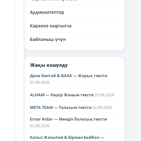
Аудиокитептер
Караоке кыргызча
Байланыш үчүн
Жаңы кошулду
Дана Кентай & BAXA — Жарық тексти
03.08.2026
ALHAM — Кешір Жаным тексти
03.08.2026
META TEAM — Таласым тексти
02.08.2026
Ernar Aidar — Мендік боласың тексти
02.08.2026
Калыс Жакыпов & Біржан Байбол —