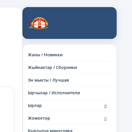
Жаны / Новинки
Жыйнактар / Сборники
Эн мыкты / Лучшая
Ырчылар / Исполнители
раскрыть
Ырлар
дочернее
меню
раскрыть
Жомоктор
дочернее
меню
Кыргызча минусовка