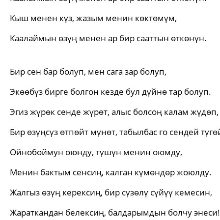
Кыш менен күз, жазым менин көктөмүм,
Каалаймын өзүң менен ар бир сааттын өткөнүн.
Бир сен бар болуп, мен сага зар болуп,
Экөөбүз бирге болгон кезде бул дүйнө тар болуп.
Эгиз жүрөк сенде жүрөт, алыс болсоң калам жүдөп,
Бир өзүңсүз өтпөйт мүнөт, табылбас го сендей түгө
Ойнобоймун оюнду, түшүн менин оюмду,
Менин бактым сенсиң, калган күмөндөр жоюлду.
Жалгыз өзүң керексиң, бир сүзөлү сүйүү кемесин,
Жараткандан белексиң, балдарымдын болчу энеси!