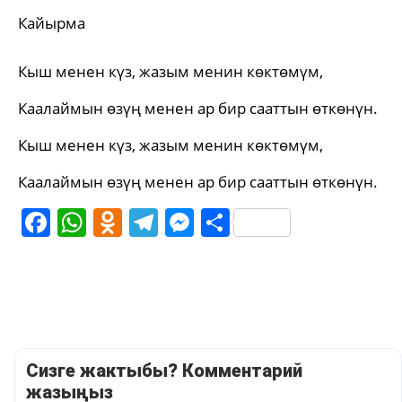
Кайырма
Кыш менен күз, жазым менин көктөмүм,
Каалаймын өзүң менен ар бир сааттын өткөнүн.
Кыш менен күз, жазым менин көктөмүм,
Каалаймын өзүң менен ар бир сааттын өткөнүн.
Facebook
WhatsApp
Odnoklassniki
Telegram
Messenger
Share
Сизге жактыбы? Комментарий
жазыңыз