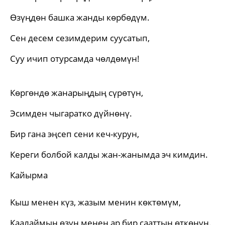
Өзүңдөн башка жанды көрбөдүм.
Сен десем сезимдерим суусатып,
Суу ичип отурсамда чөлдөмүн!
Көргөндө жанарыңдың сүрөтүн,
Эсимден чыгаратко дүйнөнү.
Бир гана эңсеп сени кеч-курун,
Кереги болбой калды жан-жанымда эч кимдин.
Кайырма
Кыш менен күз, жазым менин көктөмүм,
Каалаймын өзүң менен ар бир сааттын өткөнүн.