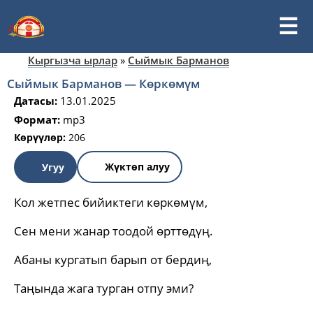
Кыргызча ырлар
»
Сыймык Барманов
Сыймык Барманов — Көркөмүм
Датасы:
13.01.2025
Формат:
mp3
Көрүүлөр:
206
Жүктөп алуу
Угуу
Кол жетпес бийиктеги көркөмүм,
Сен мени жанар тоодой өрттөдүң.
Абаны кургатып барып от бердиң,
Таңында жага турган отпу эми?