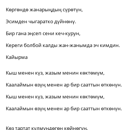
Көргөндө жанарыңдың сүрөтүн,
Эсимден чыгаратко дүйнөнү.
Бир гана эңсеп сени кеч-курун,
Кереги болбой калды жан-жанымда эч кимдин.
Кайырма
Кыш менен күз, жазым менин көктөмүм,
Каалаймын өзүң менен ар бир сааттын өткөнүн.
Кыш менен күз, жазым менин көктөмүм,
Каалаймын өзүң менен ар бир сааттын өткөнүн.
Көз тартат күлмүңдөгөн көйнөгүң,