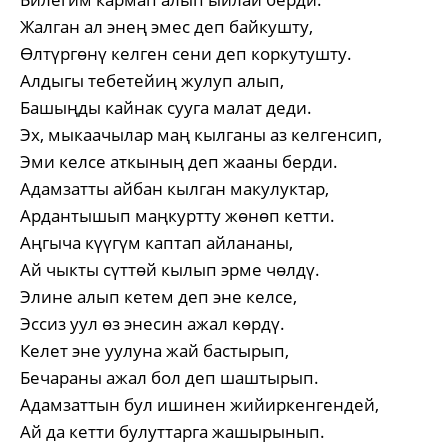
Жалган ал энең эмес деп байкушту,
Өлтүргөнү келген сени деп коркутушту.
Алдыгы тебетейиң жулуп алып,
Башыңды кайнак сууга малат деди.
Эх, мыкаачылар маң кылганы аз келгенсип,
Эми келсе аткының деп жааны берди.
Адамзатты айбан кылган макулуктар,
Ардантышып маңкуртту жөнөп кетти.
Аңгыча күүгүм каптап айлананы,
Ай чыкты сүттөй кылып эрме чөлдү.
Элине алып кетем деп эне келсе,
Эссиз уул өз энесин ажал көрдү.
Келет эне уулуна жай бастырып,
Бечараны ажал бол деп шаштырып.
Адамзаттын бул ишинен жийиркенгендей,
Ай да кетти булуттарга жашырынып.