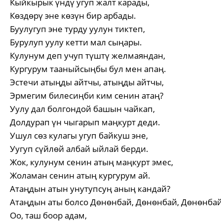
Кыйкырык үндү угуп жалт карады,
Көздөрү эне көзүн бир арбады.
Буулугуп эне турду уулун тиктеп,
Бурулуп уулу кетти мал сыңары.
Кулунум деп учуп түштү желмаяндан,
Кургурум тааныйсыңбы бул мен апаң.
Эстечи атыңды айтчы, атыңды айтчы,
Эрмегим билесиңби ким сенин атаң?
Уулу дал болгондой башын чайкап,
Долдурап үн чыгарып маңкурт деди.
Ушул сөз кулагы угуп байкуш эне,
Уугуп сүйлөй албай ыйлай берди.
Жок, кулунум сенин атың маңкурт эмес,
Жоламан сенин атың кургурум ай.
Атаңдын атын унутупсуң аның кандай?
Атаңдын аты болсо Дөнөнбай, Дөнөнбай, Дөнөнбай
Оо, таш боор адам,