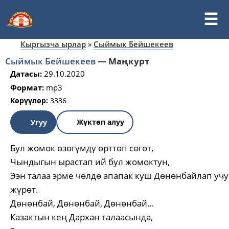
Кыргызча ырлар
»
Сыймык Бейшекеев
Сыймык Бейшекеев
—
Маңкурт
Датасы:
29.10.2020
Формат:
mp3
Көрүүлөр:
3336
Жүктөп алуу
Угуу
Бул жомок өзөгүмдү өрттөп сөгөт,
Чындыгын ырастап ий бул жомоктун,
Ээн талаа эрме чөлдө апапак куш Дөнөнбайлап уч
жүрөт.
Дөнөнбай, Дөнөнбай, Дөнөнбай…
Казактын кең Дархан талаасында,