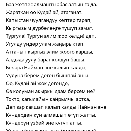
Баа жетпес алмаштырбас алтын га да.
Жараткан оо Кудай ай, атаганат.
Капыстан чуулгандуу кептер тарап,
Кыргызым дүрбөлөңгө түшүп замат.
Тургула! Тургун элим жоо келди! деп,
Угулду үндөр улам жаңырыктап.
Аттанып кыргыз элим жоого каршы,
Алдыда уулу барат колдун башы.
Бечара Найман эне калып калды,
Уулуна берем деген бышпай ашы.
Оо, Кудай ай жок дегенде,
Өз колуман акыркы даам берсем не?
Токто, кагылайын кайрылчы артка,
Деп зар какшап калып калды Найман эне
Күндөрдөн күн алмашып өтүп жатты,
Күндөрүн үзбөй эне күтүп атты.
Жүрөгү бир жамандык билдиргендей,