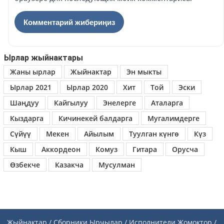
Ырлар жыйнактары
Жаны ырлар
Жыйнактар
Эн мыкты
Ырлар 2021
Ырлар 2020
Хит
Той
Эски
Шаңдуу
Кайгылуу
Энелерге
Аталарга
Кыздарга
Кичинекей балдарга
Мугалимдерге
Сүйүү
Мекен
Айылым
Туулган күнгө
Күз
Кыш
Аккордеон
Комуз
Гитара
Орусча
Өзбекче
Казакча
Мусулман
Жыйнактар / Сборники
Ырчылар / Исполнители
Жомоктор /