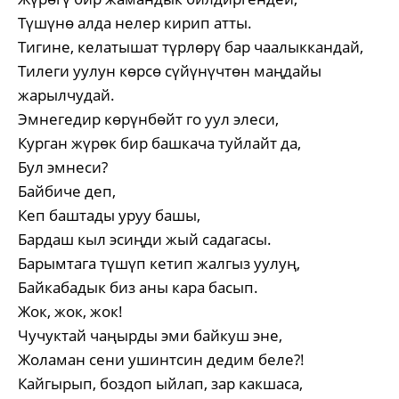
Түшүнө алда нелер кирип атты.
Тигине, келатышат түрлөрү бар чаалыккандай,
Тилеги уулун көрсө сүйүнүчтөн маңдайы
жарылчудай.
Эмнегедир көрүнбөйт го уул элеси,
Курган жүрөк бир башкача туйлайт да,
Бул эмнеси?
Байбиче деп,
Кеп баштады уруу башы,
Бардаш кыл эсиңди жый садагасы.
Барымтага түшүп кетип жалгыз уулуң,
Байкабадык биз аны кара басып.
Жок, жок, жок!
Чучуктай чаңырды эми байкуш эне,
Жоламан сени ушинтсин дедим беле?!
Кайгырып, боздоп ыйлап, зар какшаса,