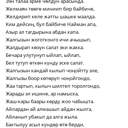
Ээн талаа эрме чөлдүн арасында.
Желмаян төөгө миниип бир байбиче,
Желдирип келе жатты шашке маалда.
Ким дейсиң, бул байбиче Найман апа,
Азыр ал тагдырына абдан капа.
Жалгызын жоготконго ичи ачышып,
Жалдырап көзүн салат эки жакка.
Бечара улутунуп ыйлап, ыйлап,
Бел тутуп өткөн күндү эске салат.
Жалгызын кандай кылып чоңойтту эле,
Жалгызы боор көтөрүп чоңойгондо,
Жаа тартып, кылыч шилтеп торолгондо,
Жарады эл ишине, ар намыска,
Жаш-кары баары көрдү жоо чабышта.
Айлардан ай алмашып айдан жылга,
Айланып убакыт да алга жыла.
Бактылуу асыл күндөр өтө берди,