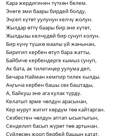
Кара жердигинен түткөн белем.
Энеге эми баары бирдей болду,
Эңсеп күтөт уулунун келчү жолун.
Жылдар өттү баары бир эне күтөт,
Жылдызы келчүдөй бир сунуп колун.
Бир күнү түшкө маалы үй жанынан,
Биригип кербен өтүп бара жатты,
Байбиче кербендерге кымыз сунуп,
Ак бата, ак тилегиңер уулума деп,
Бечара Найман кемпир тилек кылды.
Аңгыча кербен башы сөз баштады,
А, байкуш эне ага кулак түрдү.
Келатып эрме чөлдүн арасынан,
Кер мурут жигит көрдүм төө кайтарган.
Сезбестен чөлдүн аптап ысыктыгын,
Сенделип басып жүрөт төө артынан.
Сүйлөсөң жооп бербей башын катат,