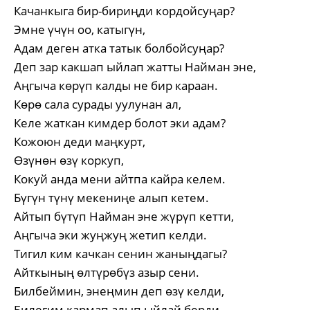
Качанкыга бир-бириңди кордойсуңар?
Эмне үчүн оо, катыгүн,
Адам деген атка татык болбойсуңар?
Деп зар какшап ыйлап жатты Найман эне,
Аңгыча көрүп калды не бир караан.
Көрө сала сурады уулунан ал,
Келе жаткан кимдер болот эки адам?
Кожоюн деди маңкурт,
Өзүнөн өзү коркуп,
Кокуй анда мени айтпа кайра келем.
Бүгүн түнү мекениңе алып кетем.
Айтып бүтүп Найман эне жүрүп кетти,
Аңгыча эки жуңжуң жетип келди.
Тигил ким качкан сенин жаныңдагы?
Айткының өлтүрөбүз азыр сени.
Билбеймин, энеңмин деп өзү келди,
Билегим кармап алып ыйлай берди.