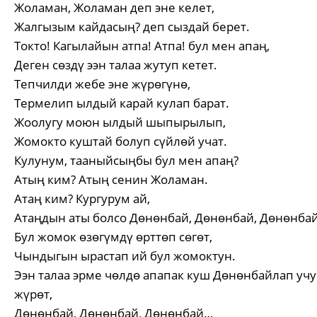
Жоламан, Жоламан деп эне келет,
Жалгызым кайдасың? деп сыздай берет.
Токто! Кагылайын атпа! Атпа! бул мен апаң,
Деген сөздү ээн талаа жутуп кетет.
Тепчилди жебе эне жүрөгүнө,
Термелип ылдый карай кулап барат.
Жоолугу моюн ылдый шыпырылып,
Жомокто куштай болуп сүйлөй учат.
Кулунум, тааныйсыңбы бул мен апаң?
Атың ким? Атың сенин Жоламан.
Атаң ким? Кургурум ай,
Атаңдын аты болсо Дөнөнбай, Дөнөнбай, Дөнөнба
Бул жомок өзөгүмдү өрттөп сөгөт,
Чындыгын ырастап ий бул жомоктун.
Ээн талаа эрме чөлдө апапак куш Дөнөнбайлап уч
жүрөт,
Дөнөнбай, Дөнөнбай, Дөнөнбай…