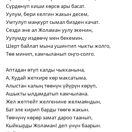
Сүрдөнүп киши көрсө ары басат.
Уулум, бери келгин жакын десем,
Умтулуп маңкурт сымал бизден качат.
Сезди эне ал Жоламан уулу экенин,
Уулумду издөөчү мен бекемин.
Шерт байлап мына ушинтип чыкты жолго,
Төө минип, камчыланып оңго-солго.
Аптадан өтүп калды чыкканына,
А, Кудай жеткире көр максатыма.
Алыстан калың төөнүн үйүрүн көрүп,
Ашыкты ылдамдатып камчылана.
Жел жетпейт желгенине желмаяндын,
Бат эле кирип барды төөгө жакын.
Төөчүнү көрөр замат дароо таанып,
Кыйкырды Жоламан! деп үнүн баарын.