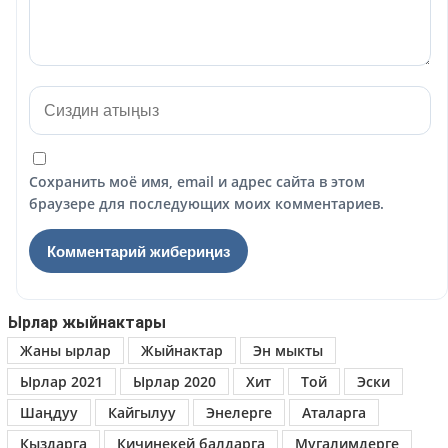
Сохранить моё имя, email и адрес сайта в этом
браузере для последующих моих комментариев.
Ырлар жыйнактары
Жаны ырлар
Жыйнактар
Эн мыкты
Ырлар 2021
Ырлар 2020
Хит
Той
Эски
Шаңдуу
Кайгылуу
Энелерге
Аталарга
Кыздарга
Кичинекей балдарга
Мугалимдерге