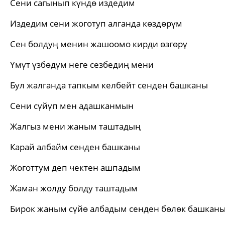
Сени сагынып күндө издедим
Издедим сени жоготуп алганда көздөрүм
Сен болдуң менин жашоомо кирди өзгөрү
Үмүт үзбөдүм неге сезбедиң мени
Бул жалганда тапкым келбейт сенден башканы
Сени сүйүп мен адашканмын
Жалгыз мени жаным таштадың
Карай албайм сенден башканы
Жоготтум деп чектен ашпадым
Жаман жолду болду таштадым
Бирок жаным сүйө албадым сенден бөлөк башкан