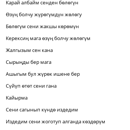
Карай албайм сенден бөлөгүн
Өзүң болчу жүрөгүмдүн жөлөгу
Бөлөгүм сени жакшы көрөмүн
Керексиң мага өзүң болчу жөлөгүм
Жалгызым сен кана
Сырыңды бер мага
Ашыгым бул жүрөк ишене бер
Сүйүп өтөт сени гана
Кайырма
Сени сагынып күндө издедим
Издедим сени жоготуп алганда көздөрүм