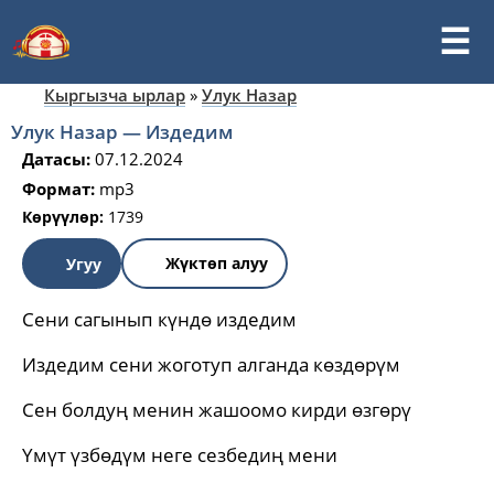
Кыргызча ырлар
»
Улук Назар
Улук Назар — Издедим
Датасы:
07.12.2024
Формат:
mp3
Көрүүлөр:
1739
Жүктөп алуу
Угуу
Сени сагынып күндө издедим
Издедим сени жоготуп алганда көздөрүм
Сен болдуң менин жашоомо кирди өзгөрү
Үмүт үзбөдүм неге сезбедиң мени