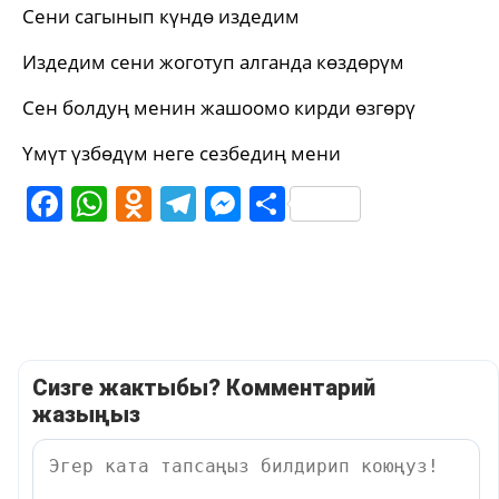
Сени сагынып күндө издедим
Издедим сени жоготуп алганда көздөрүм
Сен болдуң менин жашоомо кирди өзгөрү
Үмүт үзбөдүм неге сезбедиң мени
Facebook
WhatsApp
Odnoklassniki
Telegram
Messenger
Share
Сизге жактыбы? Комментарий
жазыңыз