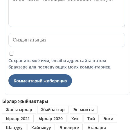
Сохранить моё имя, email и адрес сайта в этом
браузере для последующих моих комментариев.
Ырлар жыйнактары
Жаны ырлар
Жыйнактар
Эн мыкты
Ырлар 2021
Ырлар 2020
Хит
Той
Эски
Шаңдуу
Кайгылуу
Энелерге
Аталарга