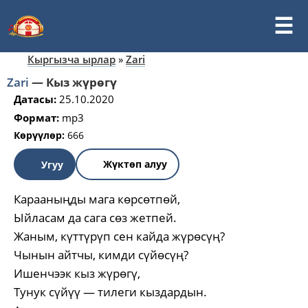
Кыргызча ырлар
»
Zari
Zari
—
Кыз жүрөгү
Датасы:
25.10.2020
Формат:
mp3
Көрүүлөр:
666
Жүктөп алуу
Угуу
Карааныңды мага көрсөтпөй,
Ыйласам да сага сөз жетпей.
Жаным, күттүрүп сен кайда жүрөсүң?
Чынын айтчы, кимди сүйөсүң?
Ишенчээк кыз жүрөгү,
Тунук сүйүү — тилеги кыздардын.