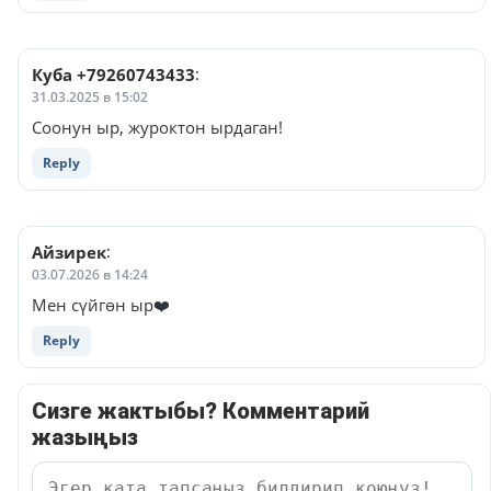
Куба +79260743433
:
31.03.2025 в 15:02
Соонун ыр, журоктон ырдаган!
Reply
Айзирек
:
03.07.2026 в 14:24
Мен сүйгөн ыр❤️
Reply
Сизге жактыбы? Комментарий
жазыңыз