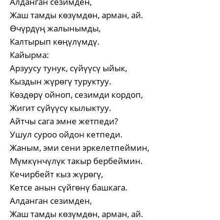
Алданган сезимден,
Жаш тамды көзүмдөн, арман, ай.
Өчүрдүң жалынымды,
Калтырып көңүлүмдү.
Кайырма:
Арзуусу тунук, сүйүүсү ыйык,
Кыздын жүрөгү туруктуу.
Көздөрү ойноп, сезимди кордоп,
Жигит сүйүүсү кылыктуу.
Айтчы сага эмне жетпеди?
Ушул суроо ойдон кетпеди.
Жаным, эми сени эркелетпеймин,
Мүмкүнчүлүк такыр бербеймин.
Кечирбейт кыз жүрөгү,
Кетсе анын сүйгөнү башкага.
Алданган сезимден,
Жаш тамды көзүмдөн, арман, ай.