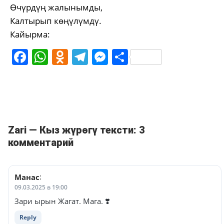
Өчүрдүң жалынымды,
Калтырып көңүлүмдү.
Кайырма:
Facebook
WhatsApp
Odnoklassniki
Telegram
Messenger
Share
Zari — Кыз жүрөгү тексти: 3
комментарий
Манас
:
09.03.2025 в 19:00
Зари ырын Жагат. Мага. ❣️
Reply