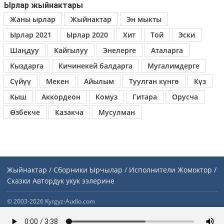
Ырлар жыйнактары
Жаны ырлар
Жыйнактар
Эн мыкты
Ырлар 2021
Ырлар 2020
Хит
Той
Эски
Шаңдуу
Кайгылуу
Энелерге
Аталарга
Кыздарга
Кичинекей балдарга
Мугалимдерге
Сүйүү
Мекен
Айылым
Туулган күнгө
Күз
Кыш
Аккордеон
Комуз
Гитара
Орусча
Өзбекче
Казакча
Мусулман
Жыйнактар / Сборники
Ырчылар / Исполнители
Жомоктор /
Сказки
Автордук укук ээлерине
© 2003-2026 Kyrgyz-Audio.com