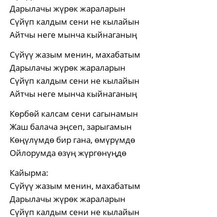
Дарылачы жүрөк жараларын
Сүйүп калдым сени не кылайын
Айтчы неге мынча кыйнаганың
Сүйүү жазым менин, махабатым
Дарылачы жүрөк жараларын
Сүйүп калдым сени не кылайын
Айтчы неге мынча кыйнаганың
Көрбөй калсам сени сагынамын
Жаш балача эңсеп, зарыгамын
Көңүлүмдө бир гана, өмүрүмдө
Ойлорумда өзүң жүргөнүңдө
Кайырма:
Сүйүү жазым менин, махабатым
Дарылачы жүрөк жараларын
Сүйүп калдым сени не кылайын