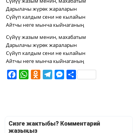
Сүйүү жазым менин, махабатым
Дарылачы жүрөк жараларын
Сүйүп калдым сени не кылайын
Айтчы неге мынча кыйнаганың
Сүйүү жазым менин, махабатым
Дарылачы жүрөк жараларын
Сүйүп калдым сени не кылайын
Айтчы неге мынча кыйнаганың
Facebook
WhatsApp
Odnoklassniki
Telegram
Messenger
Share
Сизге жактыбы? Комментарий
жазыңыз