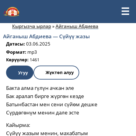
Кыргызча ырлар
»
Айганыш Абдиева
Айганыш Абдиева — Сүйүү жазы
Датасы:
03.06.2025
Формат:
mp3
Көрүүлөр:
1461
Жүктөп алуу
Угуу
Бакта алма гүлүн ачкан эле
Бак аралап бирге жүргөн кезде
Батынбастан мен сени сүйөм дешке
Сүрдөгөнүм менин дале эсте
Кайырма:
Сүйүү жазым менин, махабатым