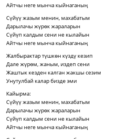
Айтчы неге мынча кыйнаганың
Сүйүү жазым менин, махабатым
Дарылачы жүрөк жараларын
Сүйүп калдым сени не кылайын
Айтчы неге мынча кыйнаганың
Жалбырактар түшкөн күздү кезип
Дале жүрөм, жаным, издеп сени
Жаштык кезден калган жакшы сезим
Унутулбай калар бизде эми
Кайырма:
Сүйүү жазым менин, махабатым
Дарылачы жүрөк жараларын
Сүйүп калдым сени не кылайын
Айтчы неге мынча кыйнаганың