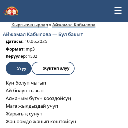
Кыргызча ырлар
»
Айжамал Кабылова
Айжамал Кабылова — Бул бакыт
Датасы:
10.06.2025
Формат:
mp3
Көрүүлөр:
1532
Жүктөп алуу
Угуу
Күн болуп чыгып
Ай болуп сызып
Асманым бүтүн кооздойсуң
Мага жылдыздай учуп
Жарыгың сунуп
Жашоомдо жанып коштойсуң