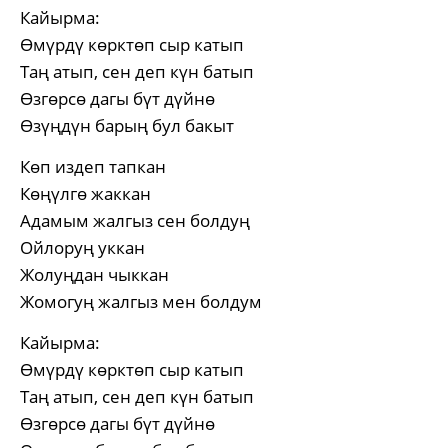
Кайырма:
Өмүрдү көрктөп сыр катып
Таң атып, сен деп күн батып
Өзгөрсө дагы бүт дүйнө
Өзүңдүн барың бул бакыт
Көп издеп тапкан
Көңүлгө жаккан
Адамым жалгыз сен болдуң
Ойлоруң уккан
Жолуңдан чыккан
Жомогуң жалгыз мен болдум
Кайырма:
Өмүрдү көрктөп сыр катып
Таң атып, сен деп күн батып
Өзгөрсө дагы бүт дүйнө