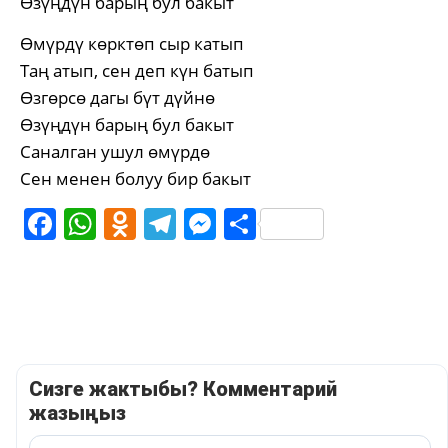
Өзүңдүн барың бул бакыт
Өмүрдү көрктөп сыр катып
Таң атып, сен деп күн батып
Өзгөрсө дагы бүт дүйнө
Өзүңдүн барың бул бакыт
Саналган ушул өмүрдө
Сен менен болуу бир бакыт
Facebook
WhatsApp
Odnoklassniki
Telegram
Messenger
Share
Сизге жактыбы? Комментарий
жазыңыз