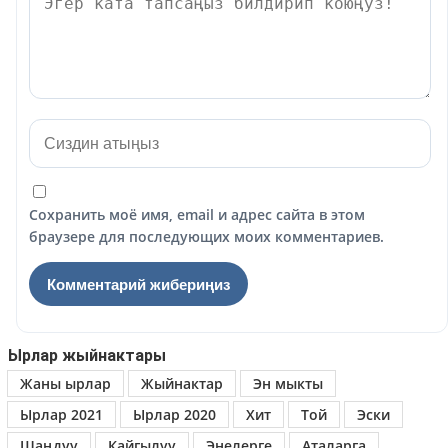
Сохранить моё имя, email и адрес сайта в этом
браузере для последующих моих комментариев.
Ырлар жыйнактары
Жаны ырлар
Жыйнактар
Эн мыкты
Ырлар 2021
Ырлар 2020
Хит
Той
Эски
Шаңдуу
Кайгылуу
Энелерге
Аталарга