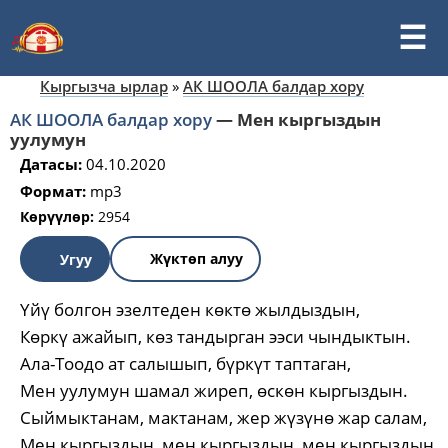
Кыргызча ырлар
»
АК ШООЛА балдар хору
АК ШООЛА балдар хору
—
Мен кыргыздын
уулумун
Датасы:
04.10.2020
Формат:
mp3
Көрүүлөр:
2954
Жүктөп алуу
Угуу
Үйү болгон эзелтеден көктө жылдыздын,
Көркү ажайып, көз тандырган ээси чындыктын.
Ала-Тоодо ат салышып, бүркүт таптаган,
Мен уулумун шамал жиреп, өскөн кыргыздын.
Сыймыктанам, мактанам, жер жүзүнө жар салам,
Мен кыргыздын, мен кыргыздын, мен кыргыздын,