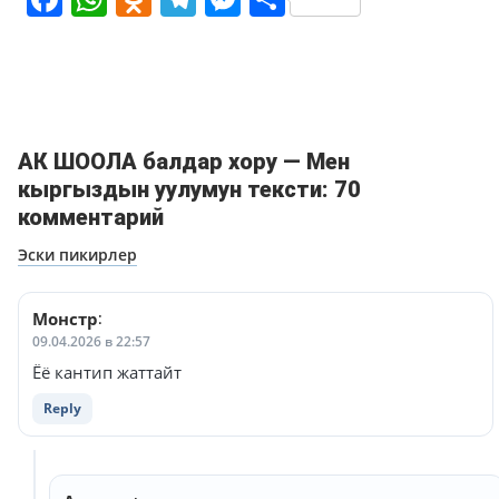
АК ШООЛА балдар хору — Мен
кыргыздын уулумун тексти: 70
комментарий
Навигация
Эски пикирлер
по
комментариям
Монстр
:
09.04.2026 в 22:57
Ёё кантип жаттайт
Reply