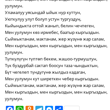
уулумун.
Уламалуу уясындай ыйык нур куттун,
Уюткулуу улут болуп устун тургуздуң.
Кыйындыкта оттой жанып, белин чечпеген,
Мен уулумун көз ирмебес, баатыр кыргыздын.
Сыймыктанам, мактанам, жер жүзүнө жар салам,
Мен кыргыздын, мен кыргыздын, мен кыргыздын,
уулумун.
Түпкүлүгүн түптөп бекем, жашоо-турмуштун,
Түк буздурбай сактап боосун таза чындыктын,
Бүт чегелеп түндүгүнө жылдыз кадаган,
Мен уулумун кут ширеткен чебер кыргыздын.
Сыймыктанам, мактанам, жер жүзүнө жар салам,
Мен кыргыздын, мен кыргыздын, мен кыргыздын,
уулумун.
Facebook
WhatsApp
Odnoklassniki
Telegram
Messenger
Share