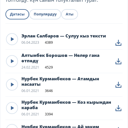
Датасы
Популярдуу
Аты
Эрлан Салбаров — Сулуу кыз тексти
06.04.2023
4389
Алтынбек Борошов — Нелер гана
өтпөдү
24.02.2021
4529
Нурбек Курманбеков — Атамдын
насааты
06.01.2021
3646
Нурбек Курманбеков — Коз кырындан
караба
06.01.2021
3394
Нурбек Курманбеков — Ай эркем