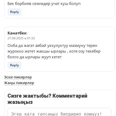
Бек борбиев сезимдер учат куш болуп
Reply
Канатбек
:
27.08.2025 в 01:32
Ооба да жагат аябай уккулуктуу мазмуну терен
журокко жетет жакшы ырлары , хотя озу текебер
болсо да ырлары жууп кетет
Reply
Навигация
Эски пикирлер
Жаңы пикирлер
по
комментариям
Сизге жактыбы? Комментарий
жазыңыз