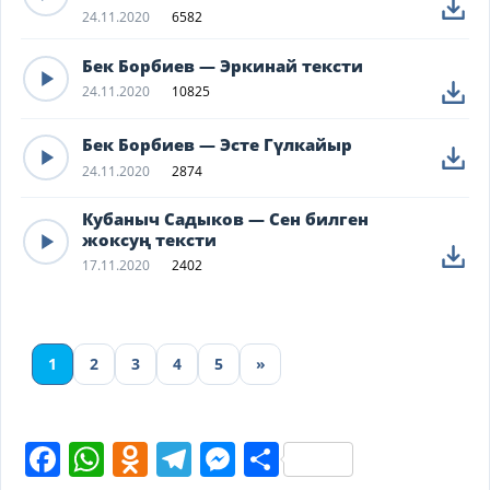
24.11.2020
6582
Бек Борбиев — Эркинай тексти
24.11.2020
10825
Бек Борбиев — Эсте Гүлкайыр
24.11.2020
2874
Кубаныч Садыков — Сен билген
жоксуң тексти
17.11.2020
2402
1
2
3
4
5
»
Facebook
WhatsApp
Odnoklassniki
Telegram
Messenger
Share