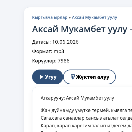
Кыргызча ырлар
»
Аксай Мукамбет уулу
Аксай Мукамбет уулу
Датасы:
10.06.2026
Формат:
mp3
Көрүүлөр:
7986
Угуу
Жүктөп алуу
Аткаруучу:
Аксай Мукамбет уулу
Жан дүйнөмдү үмүткө термей, кыялга 
Сага,сага санаалар сансыз агылат селд
Карап, карап карегим талып издесем д