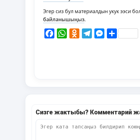
Эгер сиз бул материалдын укук ээси б
байланышыңыз
.
Facebook
WhatsApp
Odnoklassni
Telegram
Messen
Shar
Сизге жактыбы? Комментарий 