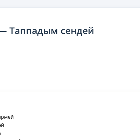
 — Таппадым сендей
термей
ей
а