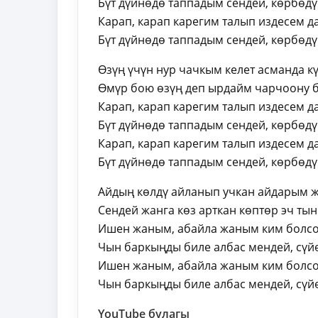
Бүт дүйнөдө таппадым сендей, көрбөд
Карап, карап карегим талып издесем д
Бүт дүйнөдө таппадым сендей, көрбөд
Өзүң үчүн нур чачкым келет асманда к
Өмүр бою өзүң деп ырдайм чарчоону 
Карап, карап карегим талып издесем д
Бүт дүйнөдө таппадым сендей, көрбөд
Карап, карап карегим талып издесем д
Бүт дүйнөдө таппадым сендей, көрбөд
Айдың көлдү айланып учкан айдарым 
Сендей жанга көз арткан көптөр эч ты
Ишен жаным, абайла жаным ким болсо
Чын баркыңды биле албас мендей, сүй
Ишен жаным, абайла жаным ким болсо
Чын баркыңды биле албас мендей, сүй
YouTube булагы