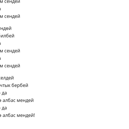
үм сендей
а
үм сендей
үндөй
билбей
а
үм сендей
а
үм сендей
желдей
нчтык бербей
 да
ө албас мендей
 да
ө албас мендей!