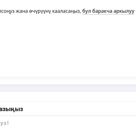
олсоңуз жана өчүрүүнү кааласаңыз,
бул баракча аркылуу
ki
ger
e
жазыңыз