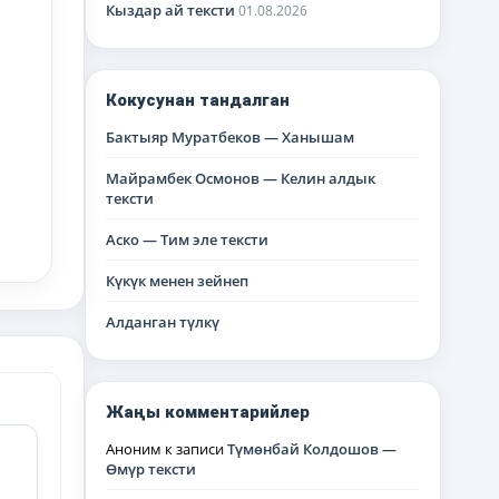
Кыздар ай тексти
01.08.2026
Кокусунан тандалган
Бактыяр Муратбеков — Ханышам
Майрамбек Осмонов — Келин алдык
тексти
Аско — Тим эле тексти
Күкүк менен зейнеп
Алданган түлкү
Жаңы комментарийлер
Аноним
к записи
Түмөнбай Колдошов —
Өмүр тексти