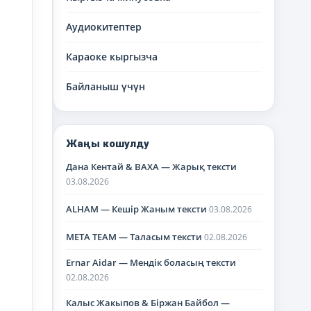
Аудиокитептер
Караоке кыргызча
Байланыш үчүн
Жаңы кошулду
Дана Кентай & BAXA — Жарық тексти
03.08.2026
ALHAM — Кешір Жаным тексти
03.08.2026
META TEAM — Таласым тексти
02.08.2026
Ernar Aidar — Мендік боласың тексти
02.08.2026
Калыс Жакыпов & Біржан Байбол —