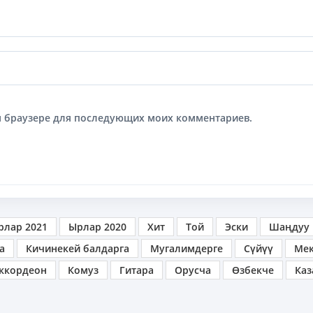
том браузере для последующих моих комментариев.
рлар 2021
Ырлар 2020
Хит
Той
Эски
Шаңдуу
а
Кичинекей балдарга
Мугалимдерге
Сүйүү
Ме
ккордеон
Комуз
Гитара
Орусча
Өзбекче
Каз