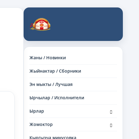
Жаны / Новинки
Жыйнактар / Сборники
Эн мыкты / Лучшая
Ырчылар / Исполнители
раскрыть
Ырлар
дочернее
меню
раскрыть
Жомоктор
дочернее
меню
Кыргызча минусовка