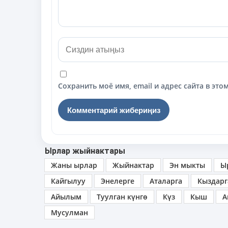
Сохранить моё имя, email и адрес сайта в э
Ырлар жыйнактары
Жаны ырлар
Жыйнактар
Эн мыкты
Ы
Кайгылуу
Энелерге
Аталарга
Кыздарг
Айылым
Туулган күнгө
Күз
Кыш
А
Мусулман