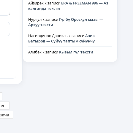
Айзирек
к записи
ERA & FREEMAN 996 — Аз
калганда тексти
Нургул
к записи
Гүлбү Ороскул кызы —
Арзуу тексти
Насирдинов Даниэль
к записи
Азиз
Батыров — Сүйүү таптым сүйүнчү
Алибек
к записи
Кызыл гүл тексти
кен
акча