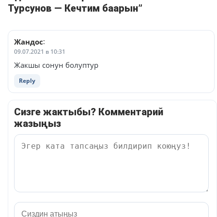
Турсунов — Кечтим баарын”
Жандос
:
09.07.2021 в 10:31
Жакшы сонун болуптур
Reply
Сизге жактыбы? Комментарий
жазыңыз