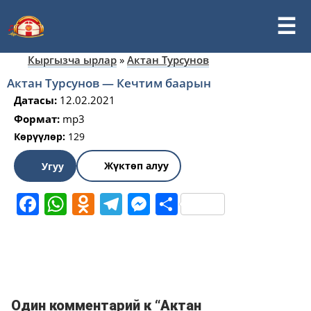
Кыргызча ырлар
»
Актан Турсунов
Актан Турсунов — Кечтим баарын
Датасы:
12.02.2021
Формат:
mp3
Көрүүлөр:
129
Жүктөп алуу
Угуу
Facebook
WhatsApp
Odnoklassniki
Telegram
Messenger
Share
Один комментарий к “Актан