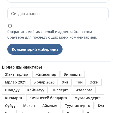
Сохранить моё имя, email и адрес сайта в этом
браузере для последующих моих комментариев.
Ырлар жыйнактары
Жаны ырлар
Жыйнактар
Эн мыкты
Ырлар 2021
Ырлар 2020
Хит
Той
Эски
Шаңдуу
Кайгылуу
Энелерге
Аталарга
Кыздарга
Кичинекей балдарга
Мугалимдерге
Сүйүү
Мекен
Айылым
Туулган күнгө
Күз