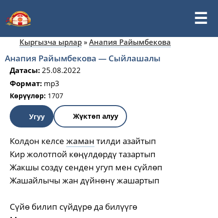
Кыргызча ырлар
»
Анапия Райымбекова
Анапия Райымбекова — Сыйлашалы
Датасы:
25.08.2022
Формат:
mp3
Көрүүлөр:
1707
Жүктөп алуу
Угуу
Колдон келсе
жаман
тилди азайтып
Кир жолотпой көңүлдөрдү тазартып
Жакшы создү сенден угуп мен сүйлөп
Жашайлычы жан дүйнөнү жашартып
Сүйө билип сүйдүрө да билүүгө