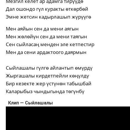
Мезгил келет ар адамга тирүүдө
Дал ошондо гүл куракты өткөрбөй
Эмне жетсин кадырлашып жүрүүгө
Мен аяйын сен да мени аягын
Мен жөлөйүн сен да мени таягын
Сен сыйласаң менден эле кетпестир
Мен да сени ардактоого даярмын
Сыйлашалы гүлгө айлантып өмүрдү
Жыргашалы кирдетпейли көңүлдү
Бир кезекте жер үстүнөн табышбай
Каларыбыз чындыгында төгүнбү
Клип — Сыйлашалы