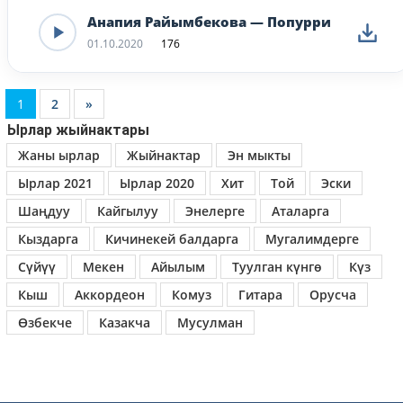
Анапия Райымбекова — Попурри
01.10.2020
176
1
2
»
Ырлар жыйнактары
Жаны ырлар
Жыйнактар
Эн мыкты
Ырлар 2021
Ырлар 2020
Хит
Той
Эски
Шаңдуу
Кайгылуу
Энелерге
Аталарга
Кыздарга
Кичинекей балдарга
Мугалимдерге
Сүйүү
Мекен
Айылым
Туулган күнгө
Күз
Кыш
Аккордеон
Комуз
Гитара
Орусча
Өзбекче
Казакча
Мусулман