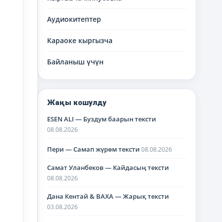
Аудиокитептер
Караоке кыргызча
Байланыш үчүн
Жаңы кошулду
ESEN ALI — Буздум баарын тексти
08.08.2026
Пери — Самап жүрөм тексти
08.08.2026
Самат Уланбеков — Кайдасың тексти
08.08.2026
Дана Кентай & BAXA — Жарық тексти
03.08.2026