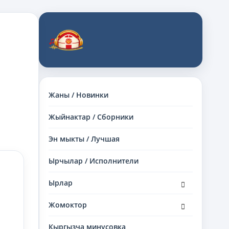
Жаны / Новинки
Жыйнактар / Сборники
Эн мыкты / Лучшая
Ырчылар / Исполнители
раскрыть
Ырлар
дочернее
меню
раскрыть
Жомоктор
дочернее
меню
Кыргызча минусовка