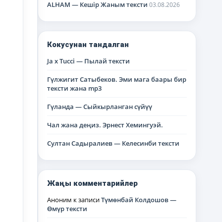
ALHAM — Кешір Жаным тексти
03.08.2026
Кокусунан тандалган
Ja х Tucci — Пылай тексти
Гүлжигит Сатыбеков. Эми мага баары бир
тексти жана mp3
Гүланда — Сыйкырланган сүйүү
Чал жана деңиз. Эрнест Хемингуэй.
Султан Садыралиев — Келесинби тексти
Жаңы комментарийлер
Аноним
к записи
Түмөнбай Колдошов —
Өмүр тексти