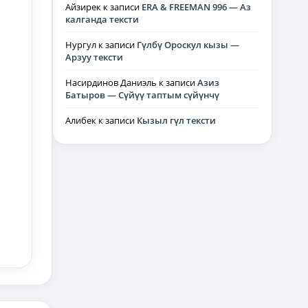
Айзирек
к записи
ERA & FREEMAN 996 — Аз
калганда тексти
Нургул
к записи
Гүлбү Ороскул кызы —
Арзуу тексти
Насирдинов Даниэль
к записи
Азиз
Батыров — Сүйүү таптым сүйүнчү
Алибек
к записи
Кызыл гүл тексти