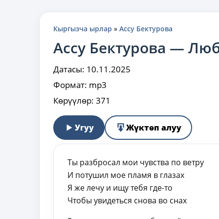
Кыргызча ырлар
»
Ассу Бектурова
Ассу Бектурова — Лю
Датасы:
10.11.2025
Формат:
mp3
Көрүүлөр:
371
Угуу
Жүктөп алуу
Ты разбросал мои чувства по ветру
И потушил мое пламя в глазах
Я же лечу и ищу тебя где-то
Чтобы увидеться снова во снах