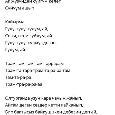
Ак жүзүңдөн сүйгүм келет
Сүйүүм ашып
Кайырма
Гүлү, гүлү, гүлүм, ай,
Сени, сени сүйдүм, ай.
Гүлү, гүлү, күлмүңдөгөн,
Гүлүм, ай.
Трам-там-там-там-таррарам
Трам-та-тара-трам-та-ра-ра-там
Там-та-ра-ра
Трам-тра-ра-ра-аа
Олтурганда узун кара чачың жайып,
Айтам деген сөздөр кетти кайкайып,
Бир бактысыз байкуш экен дебесин деп ай,