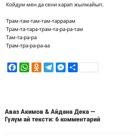
Койдум мен да сени карап жылмайып.
Трам-там-там-там-таррарам
Трам-та-тара-трам-та-ра-ра-там
Там-та-ра-ра
Трам-тра-ра-ра-аа
Facebook
WhatsApp
Odnoklassniki
Telegram
Messenger
Share
Аваз Акимов & Айдана Дека —
Гүлүм ай тексти: 6 комментарий