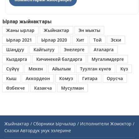
Ырлар жыйнактары
Жаны ырлар
Жыйнактар
Эн мыкты
Ырлар 2021
Ырлар 2020
Хит
Той
Эски
Шаңдуу
Кайгылуу
Энелерге
Аталарга
Кыздарга
Кичинекей балдарга
Мугалимдерге
Сүйүү
Мекен
Айылым
Туулган күнгө
Күз
Кыш
Аккордеон
Комуз
Гитара
Орусча
Өзбекче
Казакча
Мусулман
Жыйнактар / Сборники
Ырчылар / Исполнители
Жомоктор /
Сказки
Автордук укук ээлерине