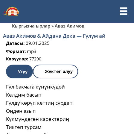
Кыргызча ырлар
»
Аваз Акимов
Аваз Акимов & Айдана Дека — Гүлүм ай
Датасы:
09.01.2025
Формат:
mp3
Көрүүлөр:
77290
Жүктөп алуу
Угуу
Гүл бакчага күнүңкүдөй
Келдим басып
Гүлдү көрүп кеттиң сүрдөп
Өңдөн азып
Күлмүңдөгөн каректериң
Тиктеп турсам