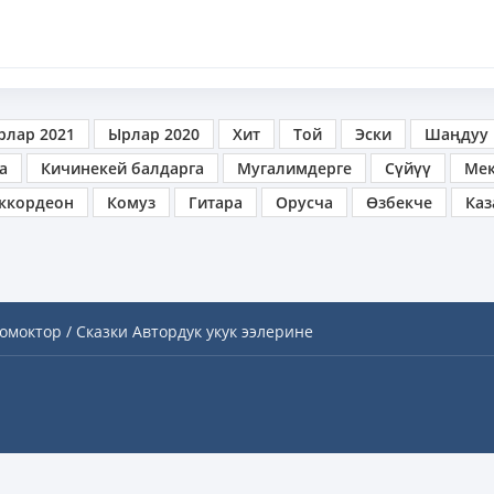
рлар 2021
Ырлар 2020
Хит
Той
Эски
Шаңдуу
а
Кичинекей балдарга
Мугалимдерге
Сүйүү
Ме
ккордеон
Комуз
Гитара
Орусча
Өзбекче
Каз
омоктор / Сказки
Автордук укук ээлерине