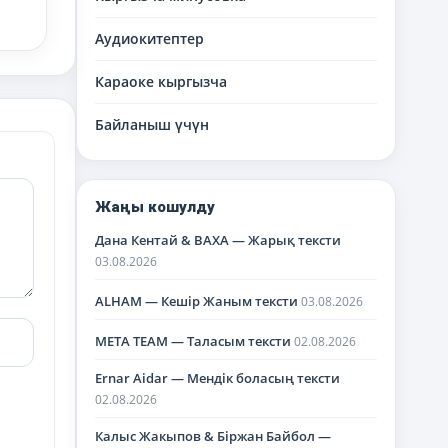
Аудиокитептер
Караоке кыргызча
Байланыш үчүн
Жаңы кошулду
Дана Кентай & BAXA — Жарық тексти
03.08.2026
ALHAM — Кешір Жаным тексти
03.08.2026
META TEAM — Таласым тексти
02.08.2026
Ernar Aidar — Мендік боласың тексти
02.08.2026
Калыс Жакыпов & Біржан Байбол —