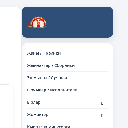
Жаны / Новинки
Жыйнактар / Сборники
Эн мыкты / Лучшая
Ырчылар / Исполнители
раскрыть
Ырлар
дочернее
меню
раскрыть
Жомоктор
дочернее
меню
Кыргызча минусовка