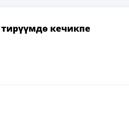
 тирүүмдө кечикпе
ki
ger
e