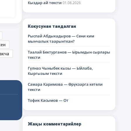
Кыздар ай тексти
01.08.2026
Кокусунан тандалган
Рыспай Абдыкадыров — Сени ким
мынчалык таарынткан?
кен
Таалай Бектурганов — Ырымдын сырлары
акча
тексти
Гүлназ Чыныбек кызы — Ыйлаба,
Кыргызым тексти
Самара Каримова — Өрүкзарга кетели
тексти
Тофик Касымов — От
Жаңы комментарийлер