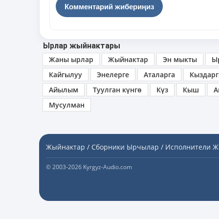
Ырлар жыйнактары
Жаны ырлар
Жыйнактар
Эн мыкты
Ы
Кайгылуу
Энелерге
Аталарга
Кыздарг
Айылым
Туулган күнгө
Күз
Кыш
А
Мусулман
Жыйнактар / Сборники
Ырчылар / Исполнители
Ж
© 2003-2026 Kyrgyz-Audio.com