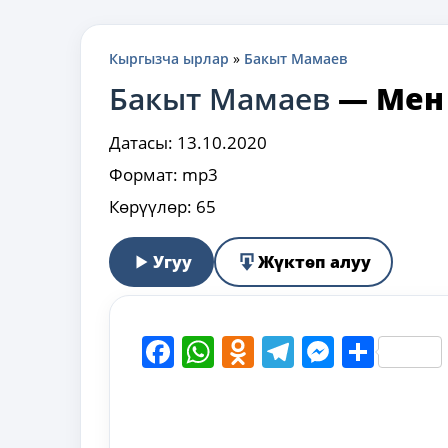
Кыргызча ырлар
»
Бакыт Мамаев
Бакыт Мамаев
—
Мен
Датасы:
13.10.2020
Формат:
mp3
Көрүүлөр:
65
Угуу
Жүктөп алуу
Facebook
WhatsApp
Odnoklassni
Telegram
Messen
Shar