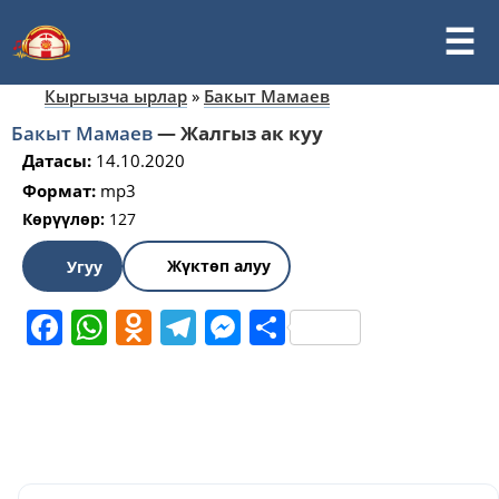
Кыргызча ырлар
»
Бакыт Мамаев
Бакыт Мамаев
—
Жалгыз ак куу
Датасы:
14.10.2020
Формат:
mp3
Көрүүлөр:
127
Жүктөп алуу
Угуу
Facebook
WhatsApp
Odnoklassniki
Telegram
Messenger
Share