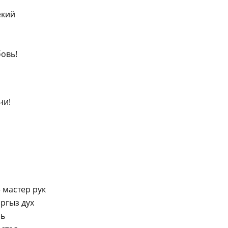
ёкий
бовь!
чи!
 мастер рук
ыргыз дух
ль