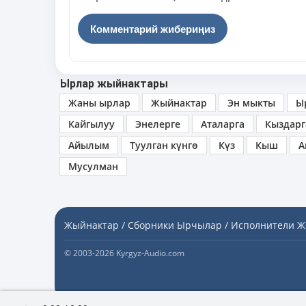
Ырлар жыйнактары
Жаны ырлар
Жыйнактар
Эн мыкты
Ы
Кайгылуу
Энелерге
Аталарга
Кыздарг
Айылым
Туулган күнгө
Күз
Кыш
А
Мусулман
Жыйнактар / Сборники
Ырчылар / Исполнители
Ж
© 2003-2026 Kyrgyz-Audio.com