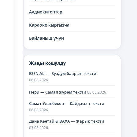
Аудиокитептер
Караоке кыргызча
Байланыш үчүн
Жаңы кошулду
ESEN ALI — Буздум баарын тексти
08.08.2026
Пери — Самап жүрөм тексти
08.08.2026
Самат Уланбеков — Кайдасың тексти
08.08.2026
Дана Кентай & BAXA — Жарық тексти
03.08.2026