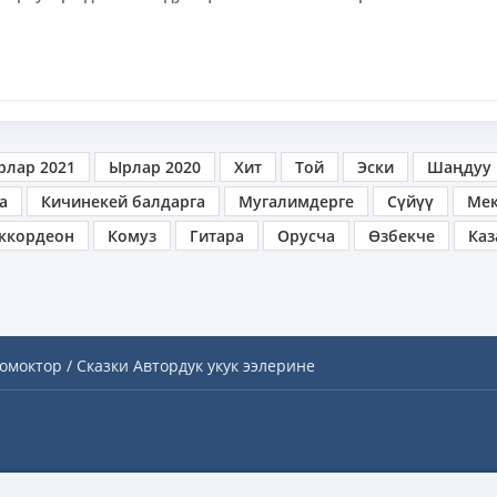
рлар 2021
Ырлар 2020
Хит
Той
Эски
Шаңдуу
а
Кичинекей балдарга
Мугалимдерге
Сүйүү
Ме
ккордеон
Комуз
Гитара
Орусча
Өзбекче
Каз
омоктор / Сказки
Автордук укук ээлерине