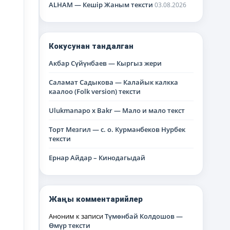
ALHAM — Кешір Жаным тексти
03.08.2026
Кокусунан тандалган
Акбар Сүйүнбаев — Кыргыз жери
Саламат Садыкова — Калайык калкка
каалоо (Folk version) тексти
Ulukmanapo x Bakr — Мало и мало текст
Торт Мезгил — с. о. Курманбеков Нурбек
тексти
Ернар Айдар – Кинодагыдай
Жаңы комментарийлер
Аноним
к записи
Түмөнбай Колдошов —
Өмүр тексти