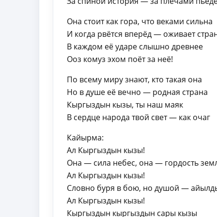
За спиной история — за плечами пьед
Она стоит как гора, что веками сильна
И когда рвётся вперёд — оживает стран
В каждом её ударе слышно древнее
Ооз комуз эхом поёт за неё!
По всему миру знают, кто такая она
Но в душе её вечно — родная страна
Кыргыздын кызы, ты наш маяк
В сердце народа твой свет — как очаг
Кайырма:
Ал Кыргыздын кызы!
Она — сила небес, она — гордость зем
Ал Кыргыздын кызы!
Словно буря в бою, но душой — айылд
Ал Кыргыздын кызы!
Кыргыздын кыргыздын сары кызы