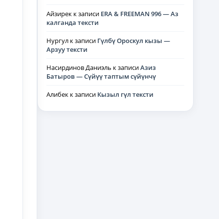
Айзирек
к записи
ERA & FREEMAN 996 — Аз
калганда тексти
Нургул
к записи
Гүлбү Ороскул кызы —
Арзуу тексти
Насирдинов Даниэль
к записи
Азиз
Батыров — Сүйүү таптым сүйүнчү
Алибек
к записи
Кызыл гүл тексти