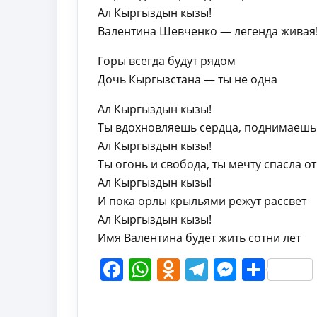
Ал Кыргыздын кызы!
Валентина Шевченко — легенда живая
Горы всегда будут рядом
Дочь Кыргызстана — ты не одна
Ал Кыргыздын кызы!
Ты вдохновляешь сердца, поднимаешь
Ал Кыргыздын кызы!
Ты огонь и свобода, ты мечту спасла от
Ал Кыргыздын кызы!
И пока орлы крыльями режут рассвет
Ал Кыргыздын кызы!
Имя Валентина будет жить сотни лет
Facebook
WhatsApp
Odnoklassni
Telegram
Messen
Shar