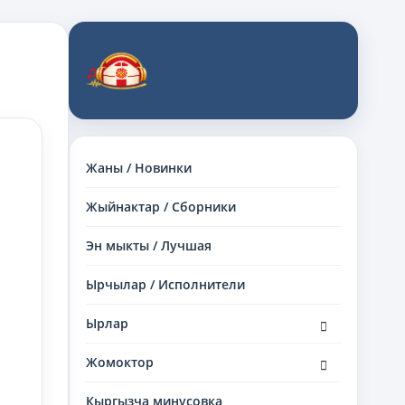
Жаны / Новинки
Жыйнактар / Сборники
Эн мыкты / Лучшая
Ырчылар / Исполнители
раскрыть
Ырлар
дочернее
меню
раскрыть
Жомоктор
дочернее
меню
Кыргызча минусовка