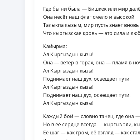
Где бы ни была — Бишкек или мир дал
Она несёт наш флаг смело и высокой
Талыкпа кызым, мир пусть знает вновь
Что кыргызская кровь — это сила и лю
Кайырма:
Ал Кыргыздын кызы!
Она — ветер в горах, она — пламя в но
Ал Кыргыздын кызы!
Поднимает наш дух, освещает пути!
Ал Кыргыздын кызы!
Поднимает наш дух, освещает пути!
Ал Кыргыздын кызы!
Каждый бой — словно танец, где она —
Но в её сердце всегда — кыргыз эли, к
Её шаг — как гром, её взгляд — как ста