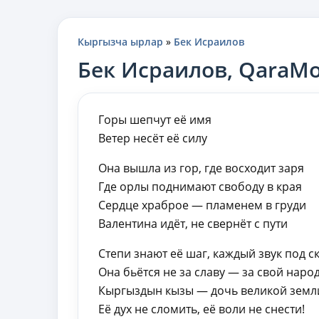
Кыргызча ырлар
»
Бек Исраилов
Бек Исраилов, QaraM
Горы шепчут её имя
Ветер несёт её силу
Она вышла из гор, где восходит заря
Где орлы поднимают свободу в края
Сердце храброе — пламенем в груди
Валентина идёт, не свернёт с пути
Степи знают её шаг, каждый звук под с
Она бьётся не за славу — за свой наро
Кыргыздын кызы — дочь великой земл
Её дух не сломить, её воли не снести!