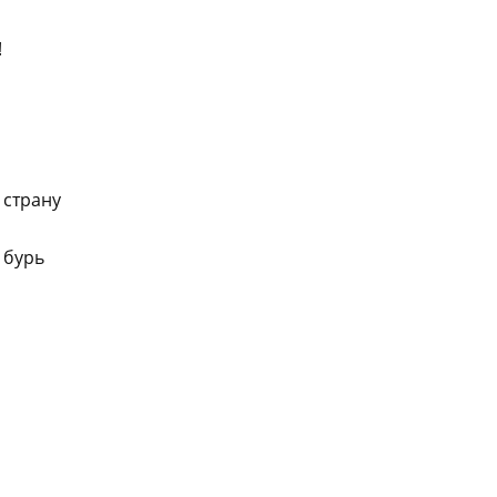
!
 страну
 бурь
ki
ger
e