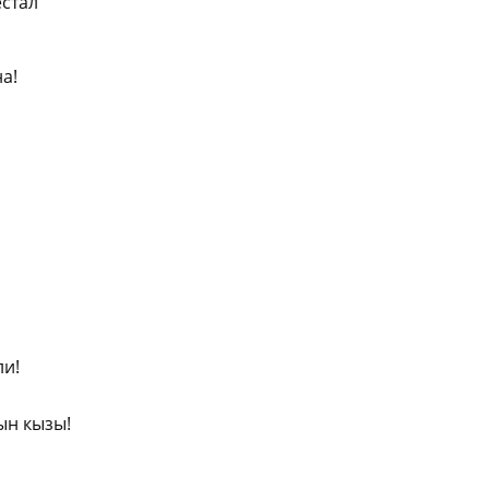
естал
а!
ли!
ын кызы!