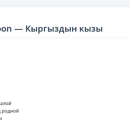
oon — Кыргыздын кызы
калой
д родной
и