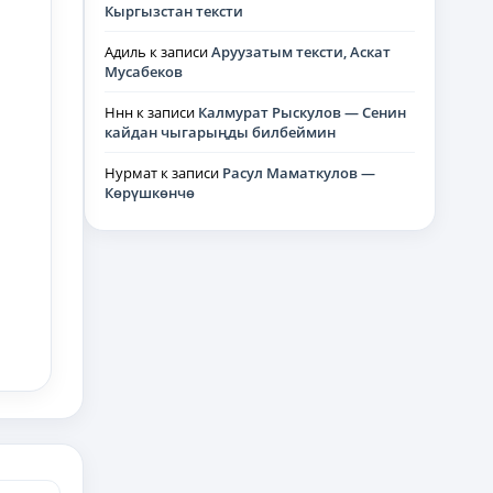
Кыргызстан тексти
Адиль
к записи
Аруузатым тексти, Аскат
Мусабеков
Ннн
к записи
Калмурат Рыскулов — Сенин
кайдан чыгарыңды билбеймин
Нурмат
к записи
Расул Маматкулов —
Көрүшкөнчө