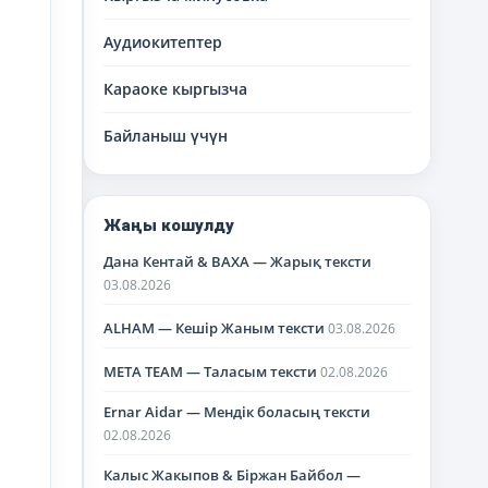
Аудиокитептер
Караоке кыргызча
Байланыш үчүн
Жаңы кошулду
Дана Кентай & BAXA — Жарық тексти
03.08.2026
ALHAM — Кешір Жаным тексти
03.08.2026
META TEAM — Таласым тексти
02.08.2026
Ernar Aidar — Мендік боласың тексти
02.08.2026
Калыс Жакыпов & Біржан Байбол —