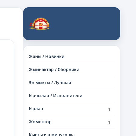
Жаны / Новинки
Жыйнактар / Сборники
Эн мыкты / Лучшая
Ырчылар / Исполнители
раскрыть
Ырлар
дочернее
меню
раскрыть
Жомоктор
дочернее
меню
Кыргызча минусовка