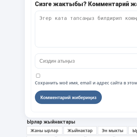
Сизге жактыбы? Комментарий 
Сохранить моё имя, email и адрес сайта в э
Ырлар жыйнактары
Жаны ырлар
Жыйнактар
Эн мыкты
Ы