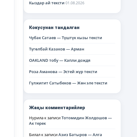
Кыздар ай тексти
01.08.2026
Кокусунан тандалган
Чубак Сатаев — Түштүк кызы тексти
Түгөлбай Казаков — Арман
OAKLAND тобу — Капли дождя
Роза Аманова — Эстей жүр тексти
Гүлжигит Сатыбеков — Жөн эле тексти
Жаңы комментарийлер
Нурила
к записи
Тотомидин Жолдошов —
Ак терек
Билал
к записи
Азиз Батыров — Алга